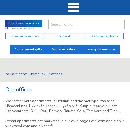
Search:
elut
Toimeksiantosopimus
Hakuvahti
Ota yhteyttä / Media
Vuokranantajille
Vuokrakohteet
Toimipisteemme
You are here:
Home
/
Our offices
Our offices
We rent private apartments in Helsinki and the metropolitan area,
Hämeenlinna, Hyvinkää, Joensuu, Jyväskylä, Kuopio, Kouvola, Lahti,
Lappeenranta, Oulu, Pori, Porvoo, Rauma, Salo, Tampere and Turku.
Rental apartments are marketed in our own pages ovv.com and also in
vuokraovi.com and oikotie.fi.