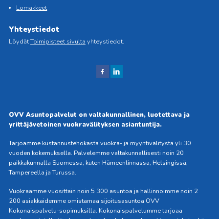
Lomakkeet
Yhteystiedot
Löydät
Toimipisteet sivulta
yhteystiedot.
J
J
aa
aa
Fac
Link
ebo
edIn
OVV Asuntopalvelut on valtakunnallinen, luotettava ja
okis
issä
yrittäjävetoinen vuokravälityksen asiantuntija.
sa
Tarjoamme kustannustehokasta vuokra- ja myyntivälitystä yli 30
vuoden kokemuksella. Palvelemme valtakunnallisesti noin 20
paikkakunnalla Suomessa, kuten Hämeenlinnassa, Helsingissä,
Tampereella ja Turussa.
Vuokraamme vuosittain noin 5 300 asuntoa ja hallinnoimme noin 2
200 asiakkaidemme omistamaa sijoitusasuntoa OVV
Kokonaispalvelu-sopimuksilla. Kokonaispalvelumme tarjoaa