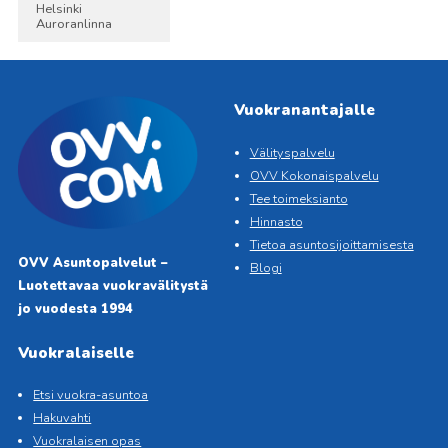
Helsinki
Auroranlinna
Vuokranantajalle
Välityspalvelu
OVV Kokonaispalvelu
Tee toimeksianto
Hinnasto
Tietoa asuntosijoittamisesta
OVV Asuntopalvelut –
Blogi
Luotettavaa vuokravälitystä
jo vuodesta 1994
Vuokralaiselle
Etsi vuokra-asuntoa
Hakuvahti
Vuokralaisen opas