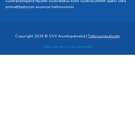
vuokranantajalle täyden vuokratakuu koko vuokrasuhteen ajaksi sekä
ammattitaitoisen asunnon hallinnoinnin.
Copyright 2026 © OVV Asuntopalvelut |
Tietosuojaseloste
Website design by
Legenda