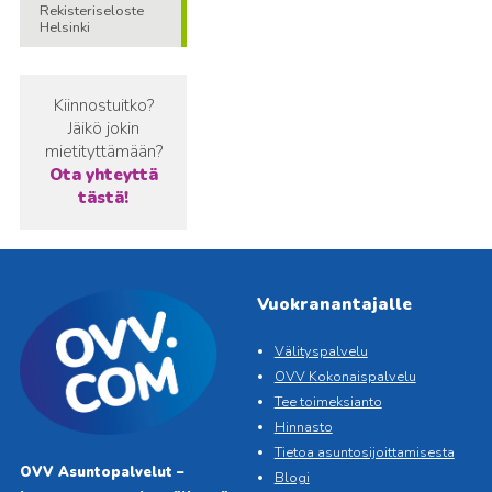
Rekisteriseloste
Helsinki
Kiinnostuitko?
Jäikö jokin
mietityttämään?
Ota yhteyttä
tästä!
Vuokranantajalle
Välityspalvelu
OVV Kokonaispalvelu
Tee toimeksianto
Hinnasto
Tietoa asuntosijoittamisesta
OVV Asuntopalvelut –
Blogi