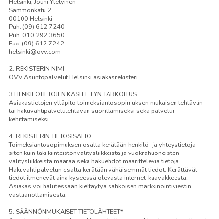
Helsinki, Jouni Yletyinen
Sammonkatu 2
00100 Helsinki
Puh. (09) 612 7240
Puh. 010 292 3650
Fax. (09) 612 7242
helsinki@ovv.com
2. REKISTERIN NIMI
OVV Asuntopalvelut Helsinki asiakasrekisteri
3.HENKILÖTIETÖJEN KÄSITTELYN TARKOITUS
Asiakastietojen ylläpito toimeksiantosopimuksen mukaisen tehtävän
tai hakuvahtipalvelutehtävän suorittamiseksi sekä palvelun
kehittämiseksi.
4. REKISTERIN TIETOSISÄLTÖ
Toimeksiantosopimuksen osalta kerätään henkilö- ja yhteystietoja
siten kuin laki kiinteistönvälitysliikkeistä ja vuokrahuoneiston
välitysliikkeistä määrää sekä hakuehdot määritteleviä tietoja.
Hakuvahtipalvelun osalta kerätään vähäisemmät tiedot. Kerättävät
tiedot ilmenevät aina kyseessä olevasta internet-kaavakkeesta.
Asiakas voi halutessaan kieltäytyä sähköisen markkinointiviestin
vastaanottamisesta.
5. SÄÄNNÖNMUKAISET TIETOLÄHTEET*