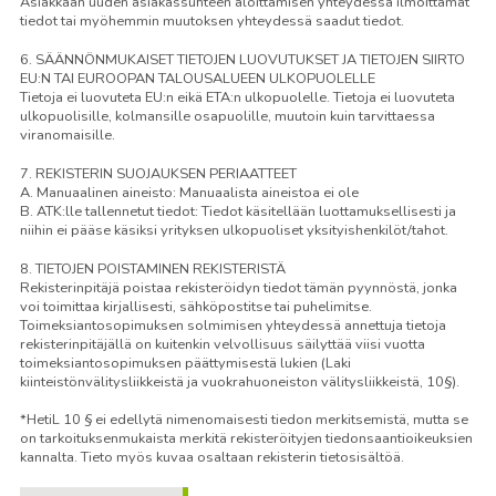
Asiakkaan uuden asiakassuhteen aloittamisen yhteydessä ilmoittamat
tiedot tai myöhemmin muutoksen yhteydessä saadut tiedot.
6. SÄÄNNÖNMUKAISET TIETOJEN LUOVUTUKSET JA TIETOJEN SIIRTO
EU:N TAI EUROOPAN TALOUSALUEEN ULKOPUOLELLE
Tietoja ei luovuteta EU:n eikä ETA:n ulkopuolelle. Tietoja ei luovuteta
ulkopuolisille, kolmansille osapuolille, muutoin kuin tarvittaessa
viranomaisille.
7. REKISTERIN SUOJAUKSEN PERIAATTEET
A. Manuaalinen aineisto: Manuaalista aineistoa ei ole
B. ATK:lle tallennetut tiedot: Tiedot käsitellään luottamuksellisesti ja
niihin ei pääse käsiksi yrityksen ulkopuoliset yksityishenkilöt/tahot.
8. TIETOJEN POISTAMINEN REKISTERISTÄ
Rekisterinpitäjä poistaa rekisteröidyn tiedot tämän pyynnöstä, jonka
voi toimittaa kirjallisesti, sähköpostitse tai puhelimitse.
Toimeksiantosopimuksen solmimisen yhteydessä annettuja tietoja
rekisterinpitäjällä on kuitenkin velvollisuus säilyttää viisi vuotta
toimeksiantosopimuksen päättymisestä lukien (Laki
kiinteistönvälitysliikkeistä ja vuokrahuoneiston välitysliikkeistä, 10§).
*HetiL 10 § ei edellytä nimenomaisesti tiedon merkitsemistä, mutta se
on tarkoituksenmukaista merkitä rekisteröityjen tiedonsaantioikeuksien
kannalta. Tieto myös kuvaa osaltaan rekisterin tietosisältöä.