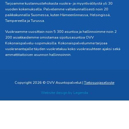
Tarjoamme kustannustehokasta vuokra- ja myyntivälitystä yli 30
vuoden kokemuksella. Palvelemme valtakunnallisesti noin 20
paikkakunnalla Suomessa, kuten Hämeenlinnassa, Helsingissä,
Tampereella ja Turussa.
Vuokraamme vuosittain noin 5 300 asuntoa ja hallinnoimme noin 2
200 asiakkaidemme omistamaa sijoitusasuntoa OVV
Kokonaispalvelu-sopimuksilla. Kokonaispalvelumme tarjoaa
vuokranantajalle täyden vuokratakuu koko vuokrasuhteen ajaksi sekä
ammattitaitoisen asunnon hallinnoinnin.
Copyright 2026 © OVV Asuntopalvelut |
Tietosuojaseloste
Website design by
Legenda