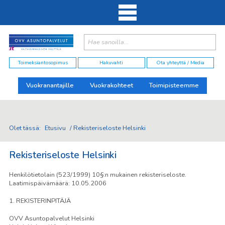
Haku:
elut
Toimeksiantosopimus
Hakuvahti
Ota yhteyttä / Media
Vuokranantajille
Vuokrakohteet
Toimipisteemme
Olet tässä:
Etusivu
/
Rekisteriseloste Helsinki
Rekisteriseloste Helsinki
Henkilötietolain (523/1999) 10§:n mukainen rekisteriseloste.
Laatimispäivämäärä: 10.05.2006
1. REKISTERINPITÄJÄ
OVV Asuntopalvelut Helsinki