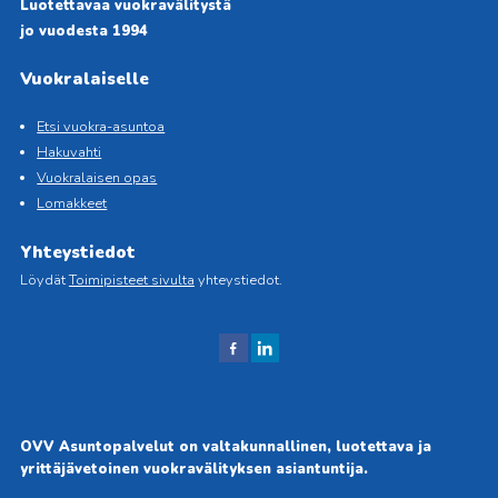
Luotettavaa vuokravälitystä
jo vuodesta 1994
Vuokralaiselle
Etsi vuokra-asuntoa
Hakuvahti
Vuokralaisen opas
Lomakkeet
Yhteystiedot
Löydät
Toimipisteet sivulta
yhteystiedot.
J
J
aa
aa
Fac
Link
ebo
edIn
OVV Asuntopalvelut on valtakunnallinen, luotettava ja
okis
issä
yrittäjävetoinen vuokravälityksen asiantuntija.
sa