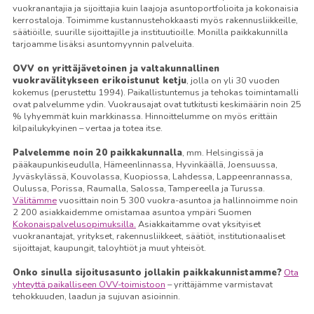
vuokranantajia ja sijoittajia kuin laajoja asuntoportfolioita ja kokonaisia
kerrostaloja. Toimimme kustannustehokkaasti myös rakennusliikkeille,
säätiöille, suurille sijoittajille ja instituutioille. Monilla paikkakunnilla
tarjoamme lisäksi asuntomyynnin palveluita.
OVV on yrittäjävetoinen ja valtakunnallinen
vuokravälitykseen erikoistunut ketju
, jolla on yli 30 vuoden
kokemus (perustettu 1994). Paikallistuntemus ja tehokas toimintamalli
ovat palvelumme ydin. Vuokrausajat ovat tutkitusti keskimäärin noin 25
% lyhyemmät kuin markkinassa. Hinnoittelumme on myös erittäin
kilpailukykyinen – vertaa ja totea itse.
Palvelemme noin 20 paikkakunnalla
, mm. Helsingissä ja
pääkaupunkiseudulla, Hämeenlinnassa, Hyvinkäällä, Joensuussa,
Jyväskylässä, Kouvolassa, Kuopiossa, Lahdessa, Lappeenrannassa,
Oulussa, Porissa, Raumalla, Salossa, Tampereella ja Turussa.
Välitämme
vuosittain noin 5 300 vuokra-asuntoa ja hallinnoimme noin
2 200 asiakkaidemme omistamaa asuntoa ympäri Suomen
Kokonaispalvelusopimuksilla.
Asiakkaitamme ovat yksityiset
vuokranantajat, yritykset, rakennusliikkeet, säätiöt, institutionaaliset
sijoittajat, kaupungit, taloyhtiöt ja muut yhteisöt.
Onko sinulla sijoitusasunto jollakin paikkakunnistamme?
Ota
yhteyttä paikalliseen OVV-toimistoon
– yrittäjämme varmistavat
tehokkuuden, laadun ja sujuvan asioinnin.