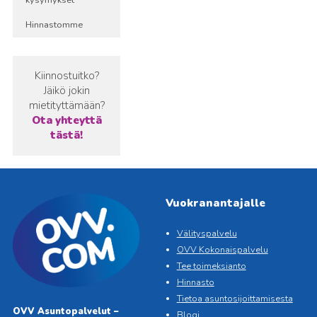
Hinnastomme
Kiinnostuitko?
Jäikö jokin
mietityttämään?
Ota yhteyttä
tästä!
Vuokranantajalle
Välityspalvelu
OVV Kokonaispalvelu
Tee toimeksianto
Hinnasto
Tietoa asuntosijoittamisesta
OVV Asuntopalvelut –
Blogi