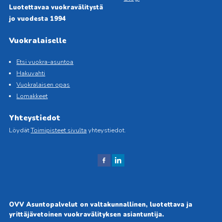
Luotettavaa vuokravälitystä
jo vuodesta 1994
Vuokralaiselle
Etsi vuokra-asuntoa
Hakuvahti
Vuokralaisen opas
Lomakkeet
Yhteystiedot
Löydät
Toimipisteet sivulta
yhteystiedot.
J
J
aa
aa
Fac
Link
ebo
edIn
OVV Asuntopalvelut on valtakunnallinen, luotettava ja
okis
issä
yrittäjävetoinen vuokravälityksen asiantuntija.
sa