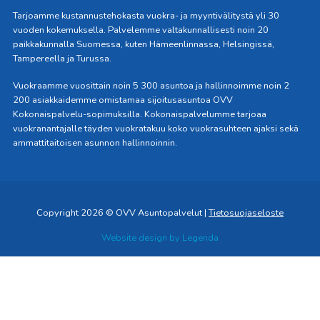
Tarjoamme kustannustehokasta vuokra- ja myyntivälitystä yli 30
vuoden kokemuksella. Palvelemme valtakunnallisesti noin 20
paikkakunnalla Suomessa, kuten Hämeenlinnassa, Helsingissä,
Tampereella ja Turussa.
Vuokraamme vuosittain noin 5 300 asuntoa ja hallinnoimme noin 2
200 asiakkaidemme omistamaa sijoitusasuntoa OVV
Kokonaispalvelu-sopimuksilla. Kokonaispalvelumme tarjoaa
vuokranantajalle täyden vuokratakuu koko vuokrasuhteen ajaksi sekä
ammattitaitoisen asunnon hallinnoinnin.
Copyright 2026 © OVV Asuntopalvelut |
Tietosuojaseloste
Website design by
Legenda