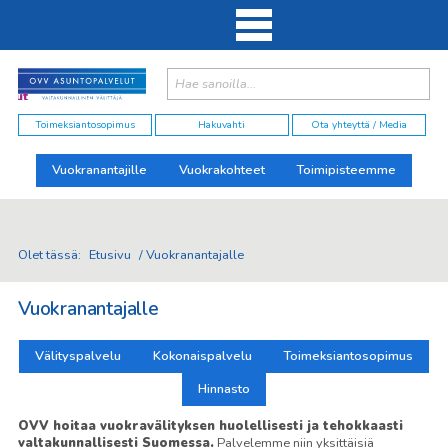
Haku:
elut
Toimeksiantosopimus
Hakuvahti
Ota yhteyttä / Media
Vuokranantajille
Vuokrakohteet
Toimipisteemme
Olet tässä:
Etusivu
/
Vuokranantajalle
Vuokranantajalle
Välityspalvelu
Kokonaispalvelu
Toimeksiantosopimus
Hinnasto
OVV hoitaa vuokravälityksen huolellisesti ja tehokkaasti
valtakunnallisesti Suomessa.
Palvelemme niin yksittäisiä