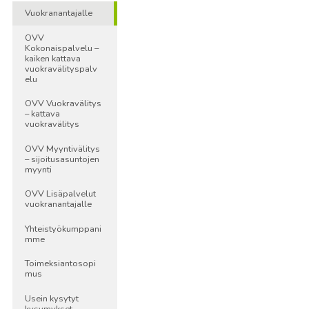
Vuokranantajalle
OVV
Kokonaispalvelu –
kaiken kattava
vuokravälityspalv
elu
OVV Vuokravälitys
– kattava
vuokravälitys
OVV Myyntivälitys
– sijoitusasuntojen
myynti
OVV Lisäpalvelut
vuokranantajalle
Yhteistyökumppani
mme
Toimeksiantosopi
mus
Usein kysytyt
kysymykset