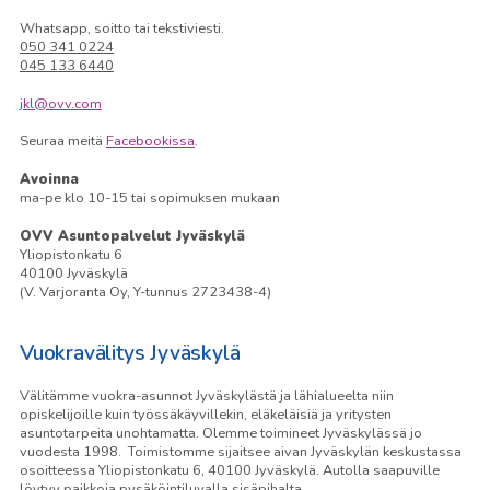
Whatsapp, soitto tai tekstiviesti.
050 341 0224
045 133 6440
jkl@ovv.com
Seuraa meitä
Facebookissa
.
Avoinna
ma-pe klo 10-15 tai sopimuksen mukaan
OVV Asuntopalvelut Jyväskylä
Yliopistonkatu 6
40100 Jyväskylä
(V. Varjoranta Oy, Y-tunnus 2723438-4)
Vuokravälitys Jyväskylä
Välitämme vuokra-asunnot Jyväskylästä ja lähialueelta niin
opiskelijoille kuin työssäkäyvillekin, eläkeläisiä ja yritysten
asuntotarpeita unohtamatta. Olemme toimineet Jyväskylässä jo
vuodesta 1998. Toimistomme sijaitsee aivan Jyväskylän keskustassa
osoitteessa Yliopistonkatu 6, 40100 Jyväskylä. Autolla saapuville
löytyy paikkoja pysäköintiluvalla sisäpihalta.