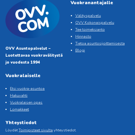
Vuokranantajalle
Välityspalvelu
OVV Kokonaispalvelu
Tee toimeksianto
Hinnasto
Tietoa asuntosijoittamisesta
OVV Asuntopalvelut –
Blogi
Luotettavaa vuokravälitystä
jo vuodesta 1994
Vuokralaiselle
Etsi vuokra-asuntoa
Hakuvahti
Vuokralaisen opas
Lomakkeet
Yhteystiedot
Löydät
Toimipisteet sivulta
yhteystiedot.