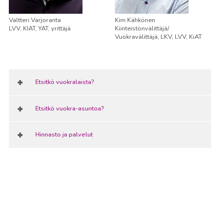
Valtteri Varjoranta
Kim Kähkönen
LVV, KIAT, YAT, yrittäjä
Kiinteistönvälittäjä/
Vuokravälittäjä, LKV, LVV, KiAT
Etsitkö vuokralaista?
Etsitkö vuokra-asuntoa?
Hinnasto ja palvelut