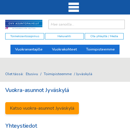
Haku:
elut
Toimeksiantosopimus
Hakuvahti
Ota yhteyttä / Media
Vuokranantajille
Vuokrakohteet
Toimipisteemme
Olet tässä:
Etusivu
/
Toimipisteemme
/
Jyväskylä
Vuokra-asunnot Jyväskylä
Katso vuokra-asunnot Jyväskylä
Yhteystiedot