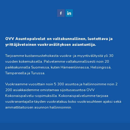
J
J
aa
aa
Fac
Link
ebo
edIn
OVV Asuntopalvelut on valtakunnallinen, luotettava ja
okis
issä
yrittäjävetoinen vuokravälityksen asiantuntija.
sa
Tarjoamme kustannustehokasta vuokra- ja myyntivälitystä yli 30
vuoden kokemuksella. Palvelemme valtakunnallisesti noin 20
paikkakunnalla Suomessa, kuten Hämeenlinnassa, Helsingissä,
Tampereella ja Turussa.
Vuokraamme vuosittain noin 5 300 asuntoa ja hallinnoimme noin 2
200 asiakkaidemme omistamaa sijoitusasuntoa OVV
Kokonaispalvelu-sopimuksilla. Kokonaispalvelumme tarjoaa
vuokranantajalle täyden vuokratakuu koko vuokrasuhteen ajaksi sekä
ammattitaitoisen asunnon hallinnoinnin.