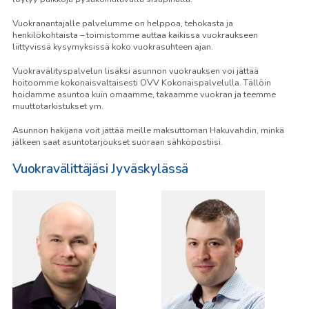
Vuokranantajalle palvelumme on helppoa, tehokasta ja
henkilökohtaista – toimistomme auttaa kaikissa vuokraukseen
liittyvissä kysymyksissä koko vuokrasuhteen ajan.
Vuokravälityspalvelun lisäksi asunnon vuokrauksen voi jättää
hoitoomme kokonaisvaltaisesti OVV Kokonaispalvelulla. Tällöin
hoidamme asuntoa kuin omaamme, takaamme vuokran ja teemme
muuttotarkistukset ym.
Asunnon hakijana voit jättää meille maksuttoman Hakuvahdin, minkä
jälkeen saat asuntotarjoukset suoraan sähköpostiisi.
Vuokravälittäjäsi Jyväskylässä