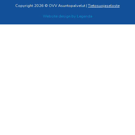
Copyright 2026 © OVV Asuntopalvelut |
Tietosuojaseloste
Website design by
Legenda