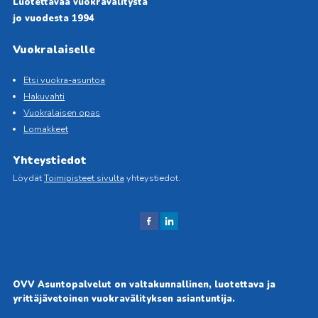
Luotettavaa vuokravälitystä
jo vuodesta 1994
Vuokralaiselle
Etsi vuokra-asuntoa
Hakuvahti
Vuokralaisen opas
Lomakkeet
Yhteystiedot
Löydät
Toimipisteet sivulta
yhteystiedot.
J
J
aa
aa
Fac
Link
ebo
edIn
OVV Asuntopalvelut on valtakunnallinen, luotettava ja
okis
issä
yrittäjävetoinen vuokravälityksen asiantuntija.
sa