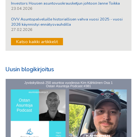
Investors Housen asuntovuokrausketjun johtoon Janne Toikka
23.04.2026
OVV Asuntopalveluille historiallisen vahva vuosi 2025 - vuosi
2026 käynnistyi ennätysvauhdilla
27.02.2026
Katso kaikki artikkelit
Uusin blogikirjoitus