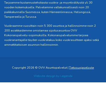
Tarjoamme kustannustehokasta vuokra- ja myyntivälitystä yli 30
vuoden kokemuksella. Palvelemme valtakunnallisesti noin 20
paikkakunnalla Suomessa, kuten Hämeenlinnassa, Helsingissä,
Tampereella ja Turussa.
Vuokraamme vuosittain noin 5 300 asuntoa ja hallinnoimme noin 2
200 asiakkaidemme omistamaa sijoitusasuntoa OVV
Kokonaispalvelu-sopimuksilla. Kokonaispalvelumme tarjoaa
vuokranantajalle täyden vuokratakuu koko vuokrasuhteen ajaksi sekä
ammattitaitoisen asunnon hallinnoinnin.
Copyright 2026 © OVV Asuntopalvelut |
Tietosuojaseloste
Website design by
Legenda