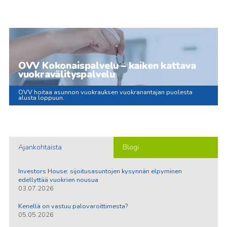
OVV Kokonaispalvelu – kaiken kattava
vuokravälityspalvelu
OVV hoitaa asunnon vuokrauksen vuokranantajan puolesta
alusta loppuun.
Ajankohtaista
Blogi
Investors House: sijoitusasuntojen kysynnän elpyminen
edellyttää vuokrien nousua
03.07.2026
Kenellä on vastuu palovaroittimesta?
05.05.2026