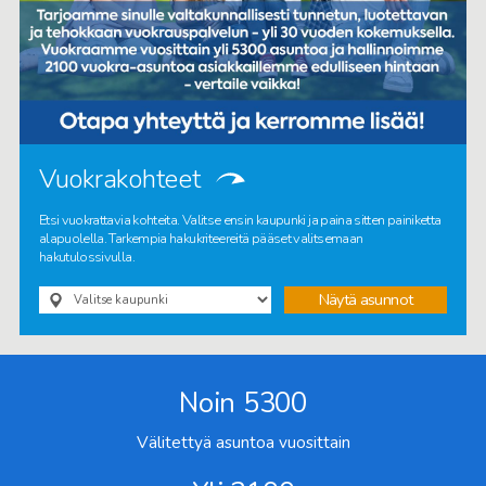
Vuokrakohteet
Etsi vuokrattavia kohteita. Valitse ensin kaupunki ja paina sitten painiketta
alapuolella. Tarkempia hakukriteereitä pääset valitsemaan
hakutulossivulla.
Näytä asunnot
Noin 5300
Välitettyä asuntoa vuosittain