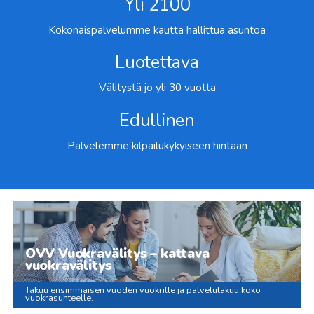
Yli 2100
Kokonaispalvelumme kautta hallittua asuntoa
Luotettava
Välitystä jo yli 30 vuotta
Edullinen
Palvelemme kilpailukykyiseen hintaan
OVV Vuokravälitys – kattava
vuokravälitys
Takuu ensimmäisen vuoden vuokrille ja palvelutakuu koko
vuokrasuhteelle.