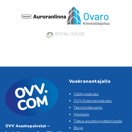
Vuokranantajalle
Välityspalvelu
OVV Kokonaispalvelu
Tee toimeksianto
Hinnasto
Tietoa asuntosijoittamisesta
OVV Asuntopalvelut –
Blogi