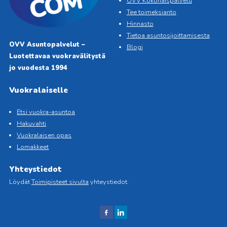
OVV Kokonaispalvelu
Tee toimeksianto
Hinnasto
Tietoa asuntosijoittamisesta
OVV Asuntopalvelut –
Blogi
Luotettavaa vuokravälitystä
jo vuodesta 1994
Vuokralaiselle
Etsi vuokra-asuntoa
Hakuvahti
Vuokralaisen opas
Lomakkeet
Yhteystiedot
Löydät
Toimipisteet sivulta
yhteystiedot.
J
J
aa
aa