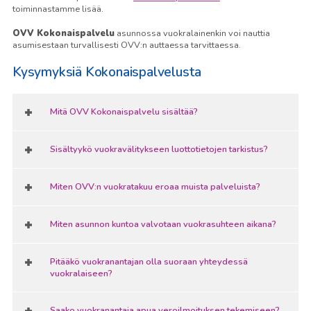
toiminnastamme lisää.
OVV Kokonaispalvelu
asunnossa vuokralainenkin voi nauttia
asumisestaan turvallisesti OVV:n auttaessa tarvittaessa.
Kysymyksiä Kokonaispalvelusta
Mitä OVV Kokonaispalvelu sisältää?
Sisältyykö vuokravälitykseen luottotietojen tarkistus?
Miten OVV:n vuokratakuu eroaa muista palveluista?
Miten asunnon kuntoa valvotaan vuokrasuhteen aikana?
Pitääkö vuokranantajan olla suoraan yhteydessä
vuokralaiseen?
Saako vuokranantaja apua veroilmoituksen tekemiseen?