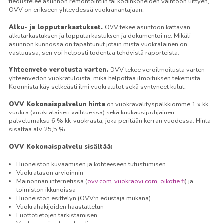
tiedustelee asunnon remontointiin tai kodinkoneiden vaihtoon liittyen,
OVV on erikseen yhteydessä vuokranantajaan.
Alku- ja lopputarkastukset.
OVV tekee asuntoon kattavan
alkutarkastuksen ja lopputarkastuksen ja dokumentoi ne. Mikäli
asunnon kunnossa on tapahtunut jotain mistä vuokralainen on
vastuussa, sen voi helposti todentaa tehdyistä raporteista.
Yhteenveto verotusta varten.
OVV tekee veroilmoitusta varten
yhteenvedon vuokratuloista, mikä helpottaa ilmoituksen tekemistä.
Koonnista käy selkeästi ilmi vuokratulot sekä syntyneet kulut.
OVV Kokonaispalvelun hinta
on vuokravälityspalkkiomme 1 x kk
vuokra (vuokralaisen vaihtuessa) sekä kuukausipohjainen
palvelumaksu 6 % kk-vuokrasta, joka peritään kerran vuodessa. Hinta
sisältää alv 25,5 %.
OVV Kokonaispalvelu sisältää:
Huoneiston kuvaamisen ja kohteeseen tutustumisen
Vuokratason arvioinnin
Mainonnan internetissä (
ovv.com
,
vuokraovi.com
,
oikotie.fi
) ja
toimiston ikkunoissa
Huoneiston esittelyn (OVV:n edustaja mukana)
Vuokrahakijoiden haastattelun
Luottotietojen tarkistamisen