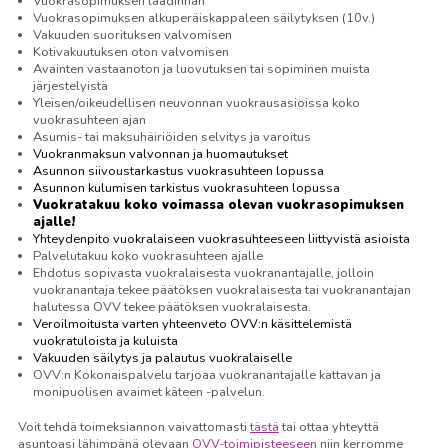
Vuokrasopimuksen laadinnan
Vuokrasopimuksen alkuperäiskappaleen säilytyksen (10v.)
Vakuuden suorituksen valvomisen
Kotivakuutuksen oton valvomisen
Avainten vastaanoton ja luovutuksen tai sopiminen muista
järjestelyistä
Yleisen/oikeudellisen neuvonnan vuokrausasioissa koko
vuokrasuhteen ajan
Asumis- tai maksuhäiriöiden selvitys ja varoitus
Vuokranmaksun valvonnan ja huomautukset
Asunnon siivoustarkastus vuokrasuhteen lopussa
Asunnon kulumisen tarkistus vuokrasuhteen lopussa
Vuokratakuu koko voimassa olevan vuokrasopimuksen
ajalle!
Yhteydenpito vuokralaiseen vuokrasuhteeseen liittyvistä asioista
Palvelutakuu koko vuokrasuhteen ajalle
Ehdotus sopivasta vuokralaisesta vuokranantajalle, jolloin
vuokranantaja tekee päätöksen vuokralaisesta tai vuokranantajan
halutessa OVV tekee päätöksen vuokralaisesta.
Veroilmoitusta varten yhteenveto OVV:n käsittelemistä
vuokratuloista ja kuluista
Vakuuden säilytys ja palautus vuokralaiselle
OVV:n Kokonaispalvelu tarjoaa vuokranantajalle kattavan ja
monipuolisen avaimet käteen -palvelun.
Voit tehdä toimeksiannon vaivattomasti
tästä
tai ottaa yhteyttä
asuntoasi lähimpänä olevaan
OVV-toimipisteeseen
niin kerromme