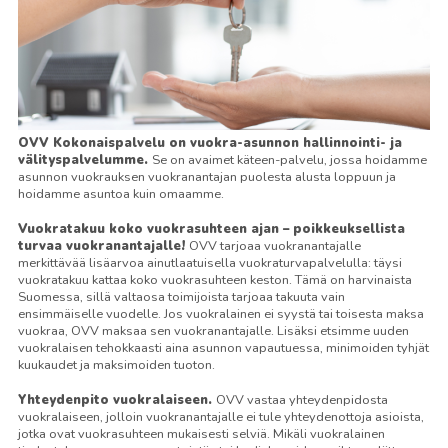
OVV Kokonaispalvelu on vuokra-asunnon hallinnointi- ja
välityspalvelumme.
Se on avaimet käteen-palvelu, jossa hoidamme
asunnon vuokrauksen vuokranantajan puolesta alusta loppuun ja
hoidamme asuntoa kuin omaamme.
Vuokratakuu koko vuokrasuhteen ajan – poikkeuksellista
turvaa vuokranantajalle!
OVV tarjoaa vuokranantajalle
merkittävää lisäarvoa ainutlaatuisella vuokraturvapalvelulla: täysi
vuokratakuu kattaa koko vuokrasuhteen keston. Tämä on harvinaista
Suomessa, sillä valtaosa toimijoista tarjoaa takuuta vain
ensimmäiselle vuodelle. Jos vuokralainen ei syystä tai toisesta maksa
vuokraa, OVV maksaa sen vuokranantajalle. Lisäksi etsimme uuden
vuokralaisen tehokkaasti aina asunnon vapautuessa, minimoiden tyhjät
kuukaudet ja maksimoiden tuoton.
Yhteydenpito vuokralaiseen.
OVV vastaa yhteydenpidosta
vuokralaiseen, jolloin vuokranantajalle ei tule yhteydenottoja asioista,
jotka ovat vuokrasuhteen mukaisesti selviä. Mikäli vuokralainen