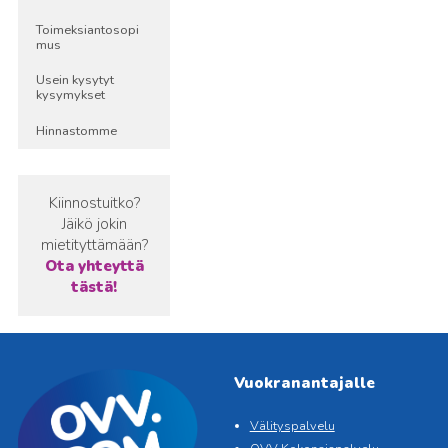
Toimeksiantosopi
mus
Usein kysytyt
kysymykset
Hinnastomme
Kiinnostuitko?
Jäikö jokin
mietityttämään?
Ota yhteyttä
tästä!
Vuokranantajalle
Välityspalvelu