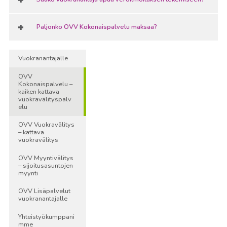
Paljonko OVV Kokonaispalvelu maksaa?
Vuokranantajalle
OVV
Kokonaispalvelu –
kaiken kattava
vuokravälityspalv
elu
OVV Vuokravälitys
– kattava
vuokravälitys
OVV Myyntivälitys
– sijoitusasuntojen
myynti
OVV Lisäpalvelut
vuokranantajalle
Yhteistyökumppani
mme