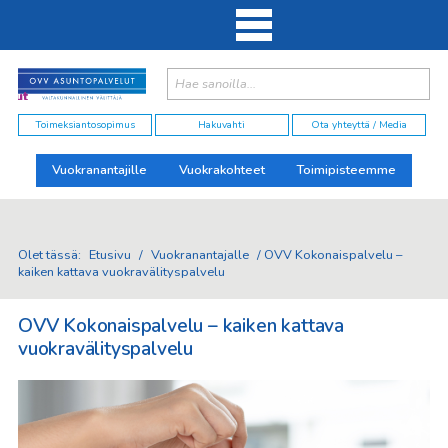
Haku:
elut
Toimeksiantosopimus
Hakuvahti
Ota yhteyttä / Media
Vuokranantajille
Vuokrakohteet
Toimipisteemme
Olet tässä:
Etusivu
/
Vuokranantajalle
/
OVV Kokonaispalvelu –
kaiken kattava vuokravälityspalvelu
OVV Kokonaispalvelu – kaiken kattava
vuokravälityspalvelu