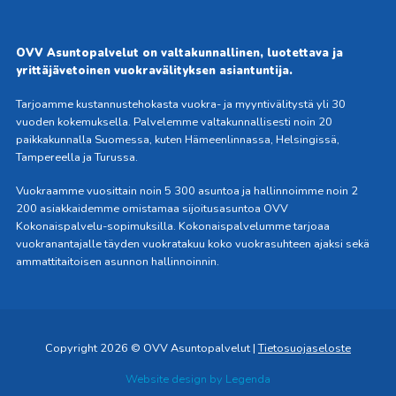
Fac
Link
ebo
edIn
OVV Asuntopalvelut on valtakunnallinen, luotettava ja
okis
issä
yrittäjävetoinen vuokravälityksen asiantuntija.
sa
Tarjoamme kustannustehokasta vuokra- ja myyntivälitystä yli 30
vuoden kokemuksella. Palvelemme valtakunnallisesti noin 20
paikkakunnalla Suomessa, kuten Hämeenlinnassa, Helsingissä,
Tampereella ja Turussa.
Vuokraamme vuosittain noin 5 300 asuntoa ja hallinnoimme noin 2
200 asiakkaidemme omistamaa sijoitusasuntoa OVV
Kokonaispalvelu-sopimuksilla. Kokonaispalvelumme tarjoaa
vuokranantajalle täyden vuokratakuu koko vuokrasuhteen ajaksi sekä
ammattitaitoisen asunnon hallinnoinnin.
Copyright 2026 © OVV Asuntopalvelut |
Tietosuojaseloste
Website design by
Legenda