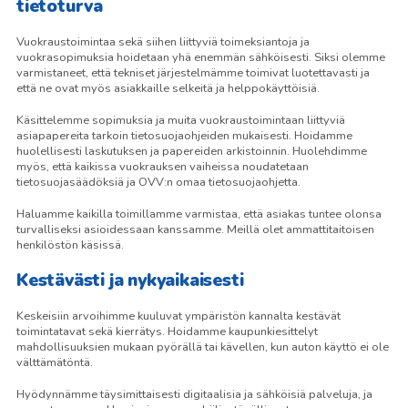
tietoturva
Vuokraustoimintaa sekä siihen liittyviä toimeksiantoja ja
vuokrasopimuksia hoidetaan yhä enemmän sähköisesti. Siksi olemme
varmistaneet, että tekniset järjestelmämme toimivat luotettavasti ja
että ne ovat myös asiakkaille selkeitä ja helppokäyttöisiä.
Käsittelemme sopimuksia ja muita vuokraustoimintaan liittyviä
asiapapereita tarkoin tietosuojaohjeiden mukaisesti. Hoidamme
huolellisesti laskutuksen ja papereiden arkistoinnin. Huolehdimme
myös, että kaikissa vuokrauksen vaiheissa noudatetaan
tietosuojasäädöksiä ja OVV:n omaa tietosuojaohjetta.
Haluamme kaikilla toimillamme varmistaa, että asiakas tuntee olonsa
turvalliseksi asioidessaan kanssamme. Meillä olet ammattitaitoisen
henkilöstön käsissä.
Kestävästi ja nykyaikaisesti
Keskeisiin arvoihimme kuuluvat ympäristön kannalta kestävät
toimintatavat sekä kierrätys. Hoidamme kaupunkiesittelyt
mahdollisuuksien mukaan pyörällä tai kävellen, kun auton käyttö ei ole
välttämätöntä.
Hyödynnämme täysimittaisesti digitaalisia ja sähköisiä palveluja, ja