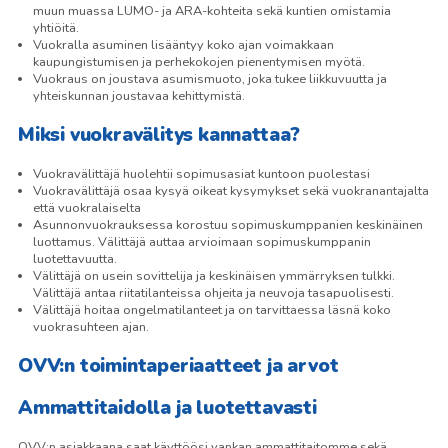
muun muassa LUMO- ja ARA-kohteita sekä kuntien omistamia
yhtiöitä.
Vuokralla asuminen lisääntyy koko ajan voimakkaan
kaupungistumisen ja perhekokojen pienentymisen myötä.
Vuokraus on joustava asumismuoto, joka tukee liikkuvuutta ja
yhteiskunnan joustavaa kehittymistä.
Miksi vuokravälitys kannattaa?
Vuokravälittäjä huolehtii sopimusasiat kuntoon puolestasi
Vuokravälittäjä osaa kysyä oikeat kysymykset sekä vuokranantajalta
että vuokralaiselta
Asunnonvuokrauksessa korostuu sopimuskumppanien keskinäinen
luottamus. Välittäjä auttaa arvioimaan sopimuskumppanin
luotettavuutta.
Välittäjä on usein sovittelija ja keskinäisen ymmärryksen tulkki.
Välittäjä antaa riitatilanteissa ohjeita ja neuvoja tasapuolisesti.
Välittäjä hoitaa ongelmatilanteet ja on tarvittaessa läsnä koko
vuokrasuhteen ajan.
OVV:n toimintaperiaatteet ja arvot
Ammattitaidolla ja luotettavasti
OVV:n asiakkaana saat käyttöösi vankan ammattitaitomme sekä