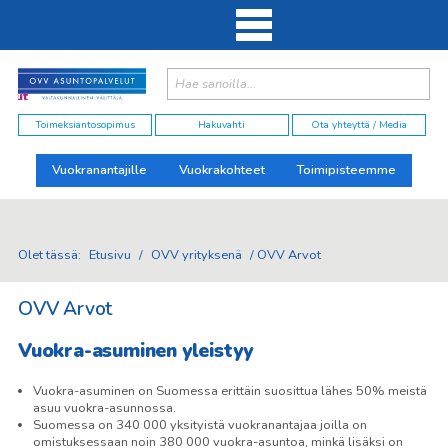
Haku:
elut
Toimeksiantosopimus
Hakuvahti
Ota yhteyttä / Media
Vuokranantajille
Vuokrakohteet
Toimipisteemme
Olet tässä:
Etusivu
/
OVV yrityksenä
/
OVV Arvot
OVV Arvot
Vuokra-asuminen yleistyy
Vuokra-asuminen on Suomessa erittäin suosittua lähes 50% meistä
asuu vuokra-asunnossa.
Suomessa on 340 000 yksityistä vuokranantajaa joilla on
omistuksessaan noin 380 000 vuokra-asuntoa, minkä lisäksi on