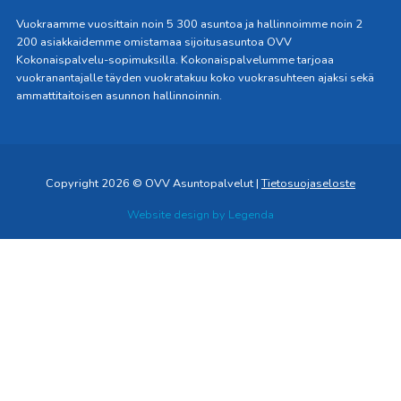
Vuokraamme vuosittain noin 5 300 asuntoa ja hallinnoimme noin 2
200 asiakkaidemme omistamaa sijoitusasuntoa OVV
Kokonaispalvelu-sopimuksilla. Kokonaispalvelumme tarjoaa
vuokranantajalle täyden vuokratakuu koko vuokrasuhteen ajaksi sekä
ammattitaitoisen asunnon hallinnoinnin.
Copyright 2026 © OVV Asuntopalvelut |
Tietosuojaseloste
Website design by
Legenda