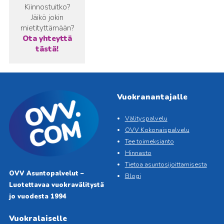
Kiinnostuitko?
Jäikö jokin
mietityttämään?
Ota yhteyttä
tästä!
Vuokranantajalle
Välityspalvelu
OVV Kokonaispalvelu
Tee toimeksianto
Hinnasto
Tietoa asuntosijoittamisesta
OVV Asuntopalvelut –
Blogi
Luotettavaa vuokravälitystä
jo vuodesta 1994
Vuokralaiselle