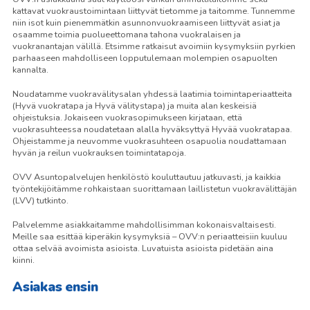
kattavat vuokraustoimintaan liittyvät tietomme ja taitomme. Tunnemme
niin isot kuin pienemmätkin asunnonvuokraamiseen liittyvät asiat ja
osaamme toimia puolueettomana tahona vuokralaisen ja
vuokranantajan välillä. Etsimme ratkaisut avoimiin kysymyksiin pyrkien
parhaaseen mahdolliseen lopputulemaan molempien osapuolten
kannalta.
Noudatamme vuokravälitysalan yhdessä laatimia toimintaperiaatteita
(Hyvä vuokratapa ja Hyvä välitystapa) ja muita alan keskeisiä
ohjeistuksia. Jokaiseen vuokrasopimukseen kirjataan, että
vuokrasuhteessa noudatetaan alalla hyväksyttyä Hyvää vuokratapaa.
Ohjeistamme ja neuvomme vuokrasuhteen osapuolia noudattamaan
hyvän ja reilun vuokrauksen toimintatapoja.
OVV Asuntopalvelujen henkilöstö kouluttautuu jatkuvasti, ja kaikkia
työntekijöitämme rohkaistaan suorittamaan laillistetun vuokravälittäjän
(LVV) tutkinto.
Palvelemme asiakkaitamme mahdollisimman kokonaisvaltaisesti.
Meille saa esittää kiperäkin kysymyksiä – OVV:n periaatteisiin kuuluu
ottaa selvää avoimista asioista. Luvatuista asioista pidetään aina
kiinni.
Asiakas ensin