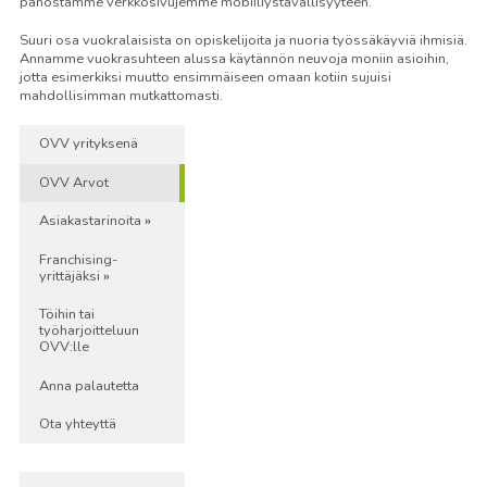
panostamme verkkosivujemme mobiiliystävällisyyteen.
Suuri osa vuokralaisista on opiskelijoita ja nuoria työssäkäyviä ihmisiä.
Annamme vuokrasuhteen alussa käytännön neuvoja moniin asioihin,
jotta esimerkiksi muutto ensimmäiseen omaan kotiin sujuisi
mahdollisimman mutkattomasti.
OVV yrityksenä
OVV Arvot
Asiakastarinoita
Franchising-
yrittäjäksi
Töihin tai
työharjoitteluun
OVV:lle
Anna palautetta
Ota yhteyttä