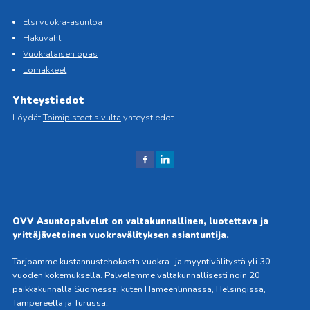
Etsi vuokra-asuntoa
Hakuvahti
Vuokralaisen opas
Lomakkeet
Yhteystiedot
Löydät
Toimipisteet sivulta
yhteystiedot.
J
J
aa
aa
Fac
Link
ebo
edIn
OVV Asuntopalvelut on valtakunnallinen, luotettava ja
okis
issä
yrittäjävetoinen vuokravälityksen asiantuntija.
sa
Tarjoamme kustannustehokasta vuokra- ja myyntivälitystä yli 30
vuoden kokemuksella. Palvelemme valtakunnallisesti noin 20
paikkakunnalla Suomessa, kuten Hämeenlinnassa, Helsingissä,
Tampereella ja Turussa.