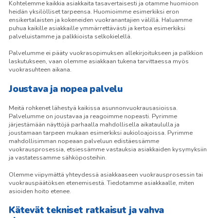
Kohtelemme kaikkia asiakkaita tasavertaisesti ja otamme huomioon
heidän yksilölliset tarpeensa. Huomioimme esimerkiksi eron
ensikertalaisten ja kokeneiden vuokranantajien välillä. Haluamme
puhua kaikille asiakkaille ymmärrettävästi ja kertoa esimerkiksi
palveluistamme ja palkkioista selkokielellä.
Palvelumme ei pääty vuokrasopimuksen allekirjoitukseen ja palkkion
laskutukseen, vaan olemme asiakkaan tukena tarvittaessa myös
vuokrasuhteen aikana.
Joustava ja nopea palvelu
Meitä rohkenet lähestyä kaikissa asunnonvuokrausasioissa.
Palvelumme on joustavaa ja reagoimme nopeasti. Pyrimme
järjestämään näyttöjä parhaalla mahdollisella aikataululla ja
joustamaan tarpeen mukaan esimerkiksi aukioloajoissa. Pyrimme
mahdollisimman nopeaan palveluun edistäessämme
vuokrausprosessia, etsiessämme vastauksia asiakkaiden kysymyksiin
ja vastatessamme sähköposteihin.
Olemme viipymättä yhteydessä asiakkaaseen vuokrausprosessin tai
vuokrauspäätöksen etenemisestä. Tiedotamme asiakkaalle, miten
asioiden hoito etenee.
Kätevät tekniset ratkaisut ja vahva