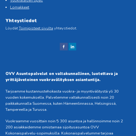
Vuokralaisen opas
Lomakkeet
Yhteystiedot
Löydät
Toimipisteet sivulta
yhteystiedot.
J
J
aa
aa
Fac
Link
ebo
edIn
OVV Asuntopalvelut on valtakunnallinen, luotettava ja
okis
issä
yrittäjävetoinen vuokravälityksen asiantuntija.
sa
Tarjoamme kustannustehokasta vuokra- ja myyntivälitystä yli 30
vuoden kokemuksella. Palvelemme valtakunnallisesti noin 20
paikkakunnalla Suomessa, kuten Hämeenlinnassa, Helsingissä,
Tampereella ja Turussa.
Vuokraamme vuosittain noin 5 300 asuntoa ja hallinnoimme noin 2
200 asiakkaidemme omistamaa sijoitusasuntoa OVV
Kokonaispalvelu-sopimuksilla. Kokonaispalvelumme tarjoaa