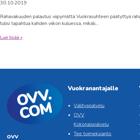
30.10.2019
Rahavakuuden palautus viipymättä Vuokrasuhteen päätyttyä rahav
tulisi tapahtua kahden viikon kuluessa, mikäli…
Lue lisää »
Vuokranantajalle
Välityspalvelu
OVV
Kokonaispalvelu
Tee toimeksianto
OVV