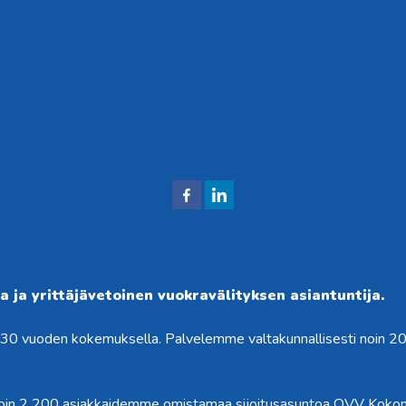
J
J
aa
aa
Fac
Link
ebo
edIni
 ja yrittäjävetoinen vuokravälityksen asiantuntija.
okis
ssä
i 30 vuoden kokemuksella. Palvelemme valtakunnallisesti noin 2
sa
noin 2 200 asiakkaidemme omistamaa sijoitusasuntoa OVV Kokon