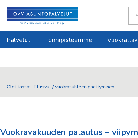
Haku
Palvelut
Toimipisteemme
Vuokrattav
Olet tässä:
Etusivu
/
vuokrasuhteen päättyminen
Vuokravakuuden palautus – viipym