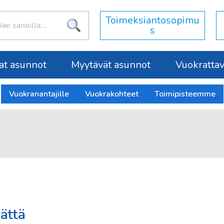
:
Toimeksiantosopimu
s
at asunnot
Myytävät asunnot
Vuokrattava
Vuokranantajille
Vuokrakohteet
Toimipisteemme
ättä