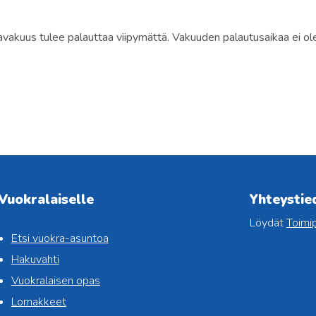
akuus tulee palauttaa viipymättä. Vakuuden palautusaikaa ei ole
Vuokralaiselle
Yhteystie
Löydät
Toimip
Etsi vuokra-asuntoa
Hakuvahti
Vuokralaisen opas
Lomakkeet