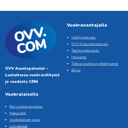
Vuokranantajalle
Välityspalvelu
OVV Kokonaispalvelu
Tee toimeksianto
Hinnasto
Tietoa asuntosijoittamisesta
OVV Asuntopalvelut –
Blogi
Luotettavaa vuokravälitystä
jo vuodesta 1994
Vuokralaiselle
Etsi vuokra-asuntoa
Hakuvahti
Vuokralaisen opas
Lomakkeet