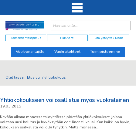
Haku:
elut
Toimeksiantosopimus
Hakuvahti
Ota yhteyttä / Media
Vuokranantajille
Vuokrakohteet
Toimipisteemme
Olet tässä:
Etusivu
/
yhtiökokous
Yhtiökokoukseen voi osallistua myös vuokralainen
19.03.2015
Kevään aikana monessa taloyhtiössä pidetään yhtiökokoukset, joissa
valitaan uusi hallitus ja hyväksytään edellinen tilikausi. Kun kaikki on hyvin,
kokouksen esityslista voi olla lyhytkin. Mutta monessa…