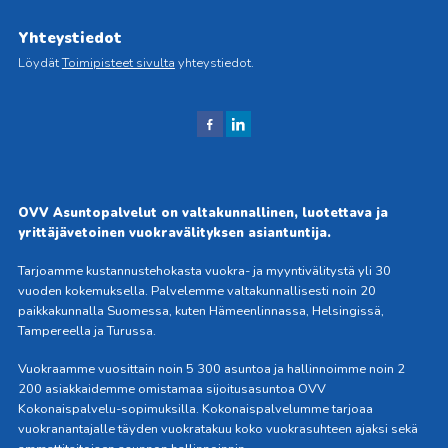
Yhteystiedot
Löydät
Toimipisteet sivulta
yhteystiedot.
J
J
aa
aa
Fac
Link
ebo
edIn
OVV Asuntopalvelut on valtakunnallinen, luotettava ja
okis
issä
yrittäjävetoinen vuokravälityksen asiantuntija.
sa
Tarjoamme kustannustehokasta vuokra- ja myyntivälitystä yli 30
vuoden kokemuksella. Palvelemme valtakunnallisesti noin 20
paikkakunnalla Suomessa, kuten Hämeenlinnassa, Helsingissä,
Tampereella ja Turussa.
Vuokraamme vuosittain noin 5 300 asuntoa ja hallinnoimme noin 2
200 asiakkaidemme omistamaa sijoitusasuntoa OVV
Kokonaispalvelu-sopimuksilla. Kokonaispalvelumme tarjoaa
vuokranantajalle täyden vuokratakuu koko vuokrasuhteen ajaksi sekä