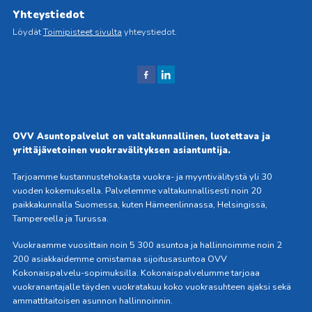
Yhteystiedot
Löydät
Toimipisteet sivulta
yhteystiedot.
J
J
aa
aa
Fac
Link
ebo
edIn
OVV Asuntopalvelut on valtakunnallinen, luotettava ja
okis
issä
yrittäjävetoinen vuokravälityksen asiantuntija.
sa
Tarjoamme kustannustehokasta vuokra- ja myyntivälitystä yli 30
vuoden kokemuksella. Palvelemme valtakunnallisesti noin 20
paikkakunnalla Suomessa, kuten Hämeenlinnassa, Helsingissä,
Tampereella ja Turussa.
Vuokraamme vuosittain noin 5 300 asuntoa ja hallinnoimme noin 2
200 asiakkaidemme omistamaa sijoitusasuntoa OVV
Kokonaispalvelu-sopimuksilla. Kokonaispalvelumme tarjoaa
vuokranantajalle täyden vuokratakuu koko vuokrasuhteen ajaksi sekä
ammattitaitoisen asunnon hallinnoinnin.