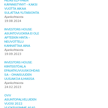
HIDAS ELPYMIEN
KÄYNNISTYNYT – KAKSI
VUOTTA AIKAA
SULATTAA YLITARJONTA
Ajankohtaista
19.08.2024
INVESTORS HOUSE:
ASUNTOVUOKRA EI OLE
APTEEKIN HINTA –
NEUVOTTELU
KANNATTAA AINA
Ajankohtaista
19.09.2023
INVESTORS HOUSE:
KIINTEISTÖALA
EPÄJATKUVUUSKOHDAS
SA – OMAISUUDEN
UUSJAKOA ILMASSA
Ajankohtaista
24.02.2023
OVV
ASUNTOPALVELUIDEN
VUOSI 2022:
VUOKRASIMME 4640