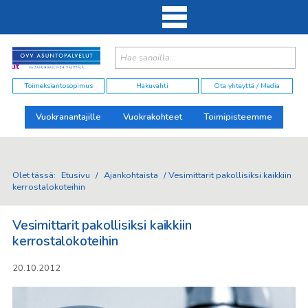
Haku:
elut
Toimeksiantosopimus
Hakuvahti
Ota yhteyttä / Media
Vuokranantajille
Vuokrakohteet
Toimipisteemme
Olet tässä:
Etusivu
/
Ajankohtaista
/
Vesimittarit pakollisiksi kaikkiin
kerrostalokoteihin
Vesimittarit pakollisiksi kaikkiin
kerrostalokoteihin
20.10.2012