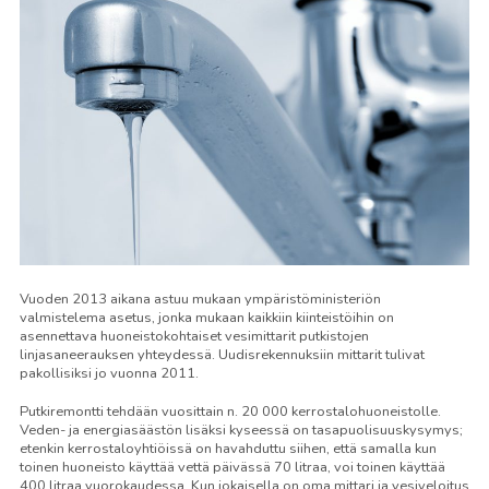
Vuoden 2013 aikana astuu mukaan ympäristöministeriön
valmistelema asetus, jonka mukaan kaikkiin kiinteistöihin on
asennettava huoneistokohtaiset vesimittarit putkistojen
linjasaneerauksen yhteydessä. Uudisrekennuksiin mittarit tulivat
pakollisiksi jo vuonna 2011.
Putkiremontti tehdään vuosittain n. 20 000 kerrostalohuoneistolle.
Veden- ja energiasäästön lisäksi kyseessä on tasapuolisuuskysymys;
etenkin kerrostaloyhtiöissä on havahduttu siihen, että samalla kun
toinen huoneisto käyttää vettä päivässä 70 litraa, voi toinen käyttää
400 litraa vuorokaudessa. Kun jokaisella on oma mittari ja vesiveloitus