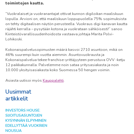
toimintojen kautta.
”Vuokralaiset ja vuokranantajat ottivat kunnon digiloikan maaliskuun
lopulla. Arvioni on, että maaliskuun loppupuolella 75% sopimuksista
on tehty digitaalisen näytön perusteella. Vuokraus digi-kanavan kautta
räjähti kerralla – pysytään kotona ja vuokrataan sähköisesti!” sanoo
Kiinteistövarallisuudenhoidosta vastaava johtaja Marita Polvi-
Lohikoski.
Kokonaispalvelusopimusten määrä kasvoi 2710 asuntoon, mikä on
46% suurempi kuin vuotta aiemmin. Asuntovuokrausta ja
Kokonaispalvelua tekee franchise-yrittäjyyteen perustuva OVV -ketju
12 paikkakunnalla. Palvelemme noin sataa yritysasiakasta ja noin
10.000 yksityisasiakasta koko Suomessa 50 hengen voimin.
Asiasta uutisoi myös
Kauppalehti
.
Uusimmat
artikkelit
INVESTORS HOUSE:
SIJOITUSASUNTOJEN
KYSYNNÄN ELPYMINEN
EDELLYTTÄÄ VUOKRIEN
NOUSUA