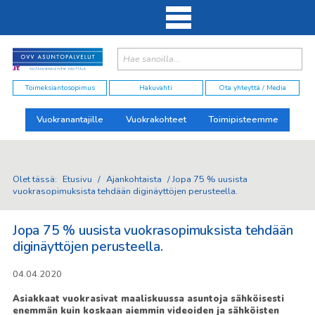
Haku:
elut
Toimeksiantosopimus
Hakuvahti
Ota yhteyttä / Media
Vuokranantajille
Vuokrakohteet
Toimipisteemme
Olet tässä:
Etusivu
/
Ajankohtaista
/
Jopa 75 % uusista
vuokrasopimuksista tehdään diginäyttöjen perusteella.
Jopa 75 % uusista vuokrasopimuksista tehdään
diginäyttöjen perusteella.
04.04.2020
Asiakkaat vuokrasivat maaliskuussa asuntoja sähköisesti
enemmän kuin koskaan aiemmin videoiden ja sähköisten