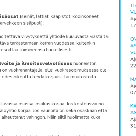
T
V
sisäosat
(seinät, lattiat, kaapistot, kodinkoneet
Aj
parvekkeen sisäpuoli).
17
moitettava viivytyksettä yhtiölle kuuluvasta viasta tai
O
ttävä tarkastamaan kerran vuodessa, kuitenkin
A
osoittaa toimineensa huolellisesti.
V
Aj
voite ja ilmoitusvelvollisuus
huoneiston
22
u on vuokranantajalla, ellei vuokrasopimuksessa ole
e edes oikeutta tehdä korjaus- tai muutostöitä.
M
Aj
07
uluvassa osassa, osakas korjaa. Jos kosteusvaurio
K
aloyhtiö korjaa. Jos vaurioita on sekä osakkaan että
A
n aiheuttanut vahingon. Näin siitä huolimatta kuka
Aj
31