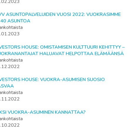
.02.2023
VV ASUNTOPALVELUIDEN VUOSI 2022: VUOKRASIMME
640 ASUNTOA
ankohtaista
.01.2023
VESTORS HOUSE: OMISTAMISEN KULTTUURI KEHITTYY –
UOKRANANTAJAT HALUAVAT HELPOTTAA ELÄMÄÄNSÄ
ankohtaista
.12.2022
NVESTORS HOUSE: VUOKRA-ASUMISEN SUOSIO
ASVAA
ankohtaista
.11.2022
IKSI VUOKRA-ASUMINEN KANNATTAA?
ankohtaista
.10.2022