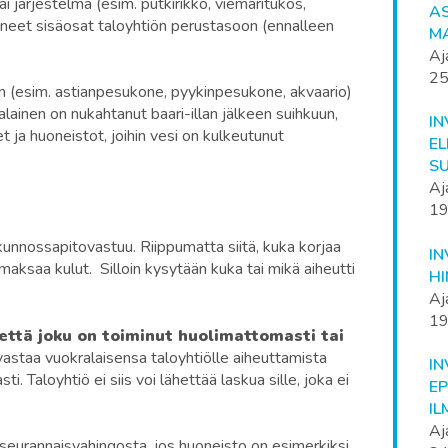
i järjestelmä (esim. putkirikko, viemäritukos,
A
tuneet sisäosat taloyhtiön perustasoon (ennalleen
M
Aj
25
en (esim. astianpesukone, pyykinpesukone, akvaario)
alainen on nukahtanut baari-illan jälkeen suihkuun,
I
t ja huoneistot, joihin vesi on kulkeutunut
EL
S
Aj
19
kunnossapitovastuu. Riippumatta siitä, kuka korjaa
I
aksaa kulut. Silloin kysytään kuka tai mikä aiheutti
H
Aj
19
ttä joku on toiminut huolimattomasti tai
vastaa vuokralaisensa taloyhtiölle aiheuttamista
IN
i. Taloyhtiö ei siis voi lähettää laskua sille, joka ei
E
I
Aj
seurannaisvahingosta, jos huoneisto on esimerkiksi