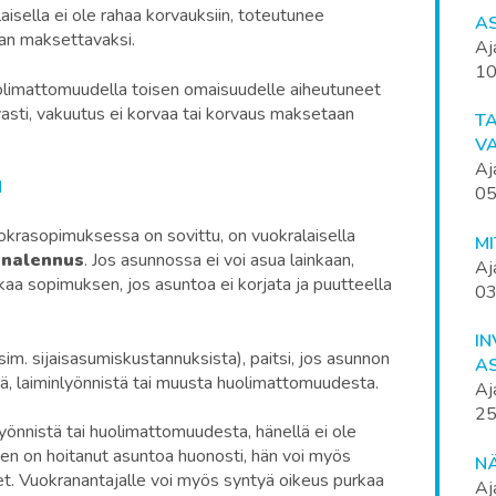
laisella ei ole rahaa korvauksiin, toteutunee
A
ajan maksettavaksi.
Aj
10
olimattomuudella toisen omaisuudelle aiheutuneet
vasti, vakuutus ei korvaa tai korvaus maksetaan
T
V
Aj
N
05
okrasopimuksessa on sovittu, on vuokralaisella
M
analennus
. Jos asunnossa ei voi asua lainkaan,
Aj
aa sopimuksen, jos asuntoa ei korjata ja puutteella
03
IN
sim. sijaisasumiskustannuksista), paitsi, jos asunnon
A
ä, laiminlyönnistä tai muusta huolimattomuudesta.
Aj
25
yönnistä tai huolimattomuudesta, hänellä ei ole
en on hoitanut asuntoa huonosti, hän voi myös
NÄ
t. Vuokranantajalle voi myös syntyä oikeus purkaa
Aj