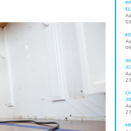
I
E
Aj
03
K
Aj
05
I
J
Aj
23
OV
20
Aj
27
M