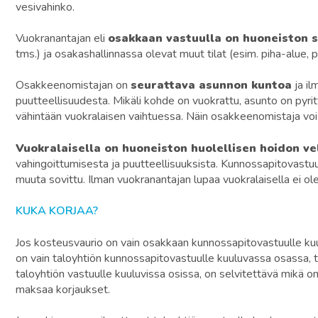
vesivahinko.
Vuokranantajan eli
osakkaan vastuulla on huoneiston 
tms.) ja osakashallinnassa olevat muut tilat (esim. piha-alue, 
Osakkeenomistajan on
seurattava asunnon kuntoa
ja il
puutteellisuudesta. Mikäli kohde on vuokrattu, asunto on pyri
vähintään vuokralaisen vaihtuessa. Näin osakkeenomistaja voi 
Vuokralaisella on huoneiston huolellisen hoidon vel
vahingoittumisesta ja puutteellisuuksista. Kunnossapitovastu
muuta sovittu. Ilman vuokranantajan lupaa vuokralaisella ei ol
KUKA KORJAA?
Jos kosteusvaurio on vain osakkaan kunnossapitovastuulle ku
on vain taloyhtiön kunnossapitovastuulle kuuluvassa osassa, t
taloyhtiön vastuulle kuuluvissa osissa, on selvitettävä mikä o
maksaa korjaukset.