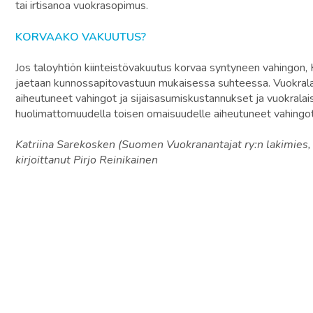
tai irtisanoa vuokrasopimus.
KORVAAKO VAKUUTUS?
Jos taloyhtiön kiinteistövakuutus korvaa syntyneen vahingon, 
jaetaan kunnossapitovastuun mukaisessa suhteessa. Vuokralai
aiheutuneet vahingot ja sijaisasumiskustannukset ja vuokrala
huolimattomuudella toisen omaisuudelle aiheutuneet vahingot
Katriina Sarekosken (Suomen Vuokranantajat ry:n lakimies
kirjoittanut Pirjo Reinikainen