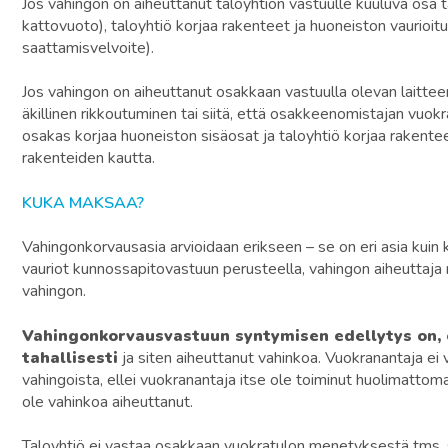
Jos vahingon on aiheuttanut taloyhtiön vastuulle kuuluva osa ta
kattovuoto), taloyhtiö korjaa rakenteet ja huoneiston vaurioi
saattamisvelvoite).
Jos vahingon on aiheuttanut osakkaan vastuulla olevan laitte
äkillinen rikkoutuminen tai siitä, että osakkeenomistajan vuokr
osakas korjaa huoneiston sisäosat ja taloyhtiö korjaa rakentee
rakenteiden kautta.
KUKA MAKSAA?
Vahingonkorvausasia arvioidaan erikseen – se on eri asia kuin 
vauriot kunnossapitovastuun perusteella, vahingon aiheuttaja m
vahingon.
Vahingonkorvausvastuun syntymisen edellytys on, e
tahallisesti
ja siten aiheuttanut vahinkoa. Vuokranantaja ei 
vahingoista, ellei vuokranantaja itse ole toiminut huolimattomast
ole vahinkoa aiheuttanut.
Taloyhtiö ei vastaa osakkaan vuokratulon menetyksestä tms. 