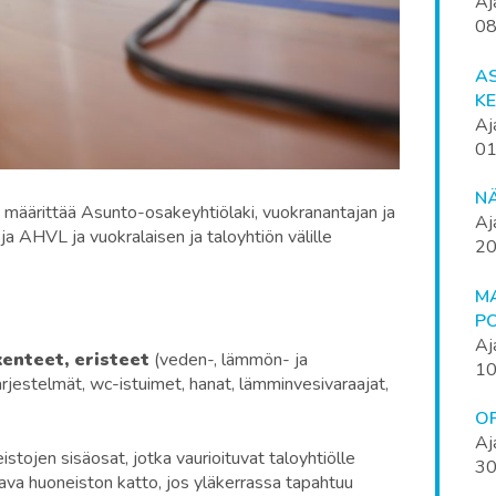
Aj
08
AS
K
Aj
01
N
 määrittää Asunto-osakeyhtiölaki, vuokranantajan ja
Aj
a AHVL ja vuokralaisen ja taloyhtiön välille
20
M
P
Aj
enteet, eristeet
(veden-, lämmön- ja
10
rjestelmät, wc-istuimet, hanat, lämminvesivaraajat,
OP
Aj
tojen sisäosat, jotka vaurioituvat taloyhtiölle
30
ava huoneiston katto, jos yläkerrassa tapahtuu