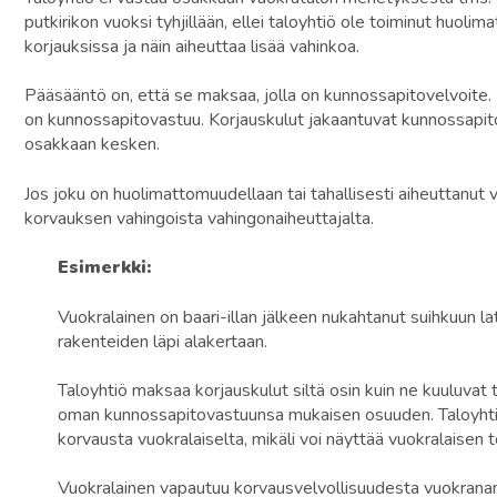
putkirikon vuoksi tyhjillään, ellei taloyhtiö ole toiminut huolima
korjauksissa ja näin aiheuttaa lisää vahinkoa.
Pääsääntö on, että se maksaa, jolla on kunnossapitovelvoite. La
on kunnossapitovastuu. Korjauskulut jakaantuvat kunnossapit
osakkaan kesken.
Jos joku on huolimattomuudellaan tai tahallisesti aiheuttanut
korvauksen vahingoista vahingonaiheuttajalta.
Esimerkki:
Vuokralainen on baari-illan jälkeen nukahtanut suihkuun la
rakenteiden läpi alakertaan.
Taloyhtiö maksaa korjauskulut siltä osin kuin ne kuuluvat
oman kunnossapitovastuunsa mukaisen osuuden. Taloyhtiö
korvausta vuokralaiselta, mikäli voi näyttää vuokralaisen
Vuokralainen vapautuu korvausvelvollisuudesta vuokranan