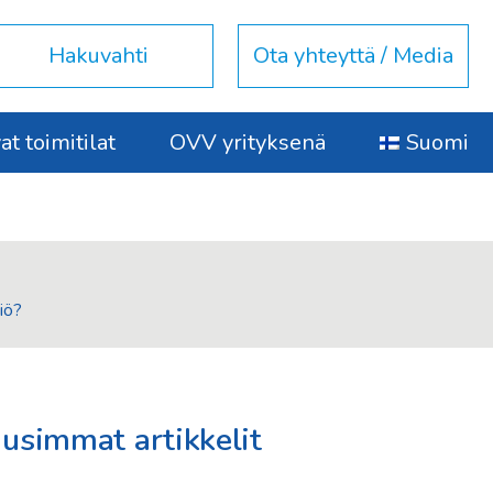
Hakuvahti
Ota yhteyttä / Media
t toimitilat
OVV yrityksenä
Suomi
iö?
usimmat artikkelit