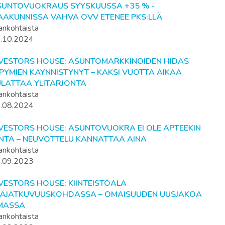
SUNTOVUOKRAUS SYYSKUUSSA +35 % -
AAKUNNISSA VAHVA OVV ETENEE PKS:LLÄ
ankohtaista
.10.2024
NVESTORS HOUSE: ASUNTOMARKKINOIDEN HIDAS
PYMIEN KÄYNNISTYNYT – KAKSI VUOTTA AIKAA
ULATTAA YLITARJONTA
ankohtaista
.08.2024
NVESTORS HOUSE: ASUNTOVUOKRA EI OLE APTEEKIN
INTA – NEUVOTTELU KANNATTAA AINA
ankohtaista
.09.2023
VESTORS HOUSE: KIINTEISTÖALA
PÄJATKUVUUSKOHDASSA – OMAISUUDEN UUSJAKOA
LMASSA
ankohtaista