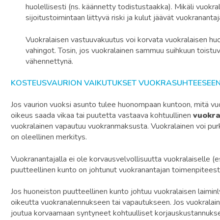
huolellisesti (ns. käännetty todistustaakka). Mikäli vuokra
sijoitustoimintaan liittyvä riski ja kulut jäävät vuokranant
Vuokralaisen vastuuvakuutus voi korvata vuokralaisen hu
vahingot. Tosin, jos vuokralainen sammuu suihkuun toistu
vähennettynä.
KOSTEUSVAURION VAIKUTUKSET VUOKRASUHTEESEE
Jos vaurion vuoksi asunto tulee huonompaan kuntoon, mitä vu
oikeus saada vikaa tai puutetta vastaava kohtuullinen
vuokr
vuokralainen vapautuu vuokranmaksusta. Vuokralainen voi purk
on oleellinen merkitys.
Vuokranantajalla ei ole korvausvelvollisuutta vuokralaiselle (e
puutteellinen kunto on johtunut vuokranantajan toimenpiteest
Jos huoneiston puutteellinen kunto johtuu vuokralaisen laiminl
oikeutta vuokranalennukseen tai vapautukseen. Jos vuokralain
joutua korvaamaan syntyneet kohtuulliset korjauskustannukse