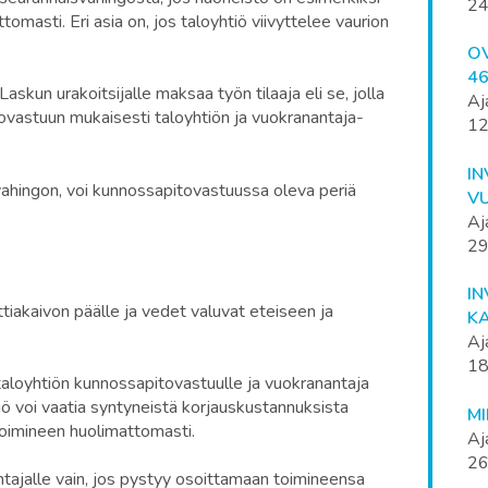
24
ttomasti. Eri asia on, jos taloyhtiö viivyttelee vaurion
O
4
skun urakoitsijalle maksaa työn tilaaja eli se, jolla
Aj
ovastuun mukaisesti taloyhtiön ja vuokranantaja-
12
IN
 vahingon, voi kunnossapitovastuussa oleva periä
V
Aj
29
I
ttiakaivon päälle ja vedet valuvat eteiseen ja
K
Aj
18
 taloyhtiön kunnossapitovastuulle ja vuokranantaja
 voi vaatia syntyneistä korjauskustannuksista
M
 toimineen huolimattomasti.
Aj
26
tajalle vain, jos pystyy osoittamaan toimineensa