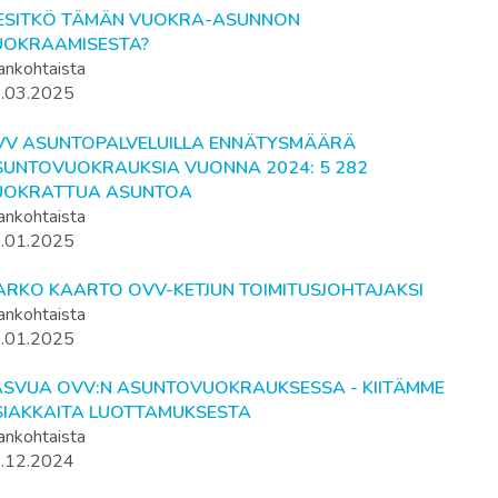
IESITKÖ TÄMÄN VUOKRA-ASUNNON
UOKRAAMISESTA?
ankohtaista
.03.2025
VV ASUNTOPALVELUILLA ENNÄTYSMÄÄRÄ
SUNTOVUOKRAUKSIA VUONNA 2024: 5 282
UOKRATTUA ASUNTOA
ankohtaista
.01.2025
ARKO KAARTO OVV-KETJUN TOIMITUSJOHTAJAKSI
ankohtaista
.01.2025
ASVUA OVV:N ASUNTOVUOKRAUKSESSA - KIITÄMME
SIAKKAITA LUOTTAMUKSESTA
ankohtaista
.12.2024