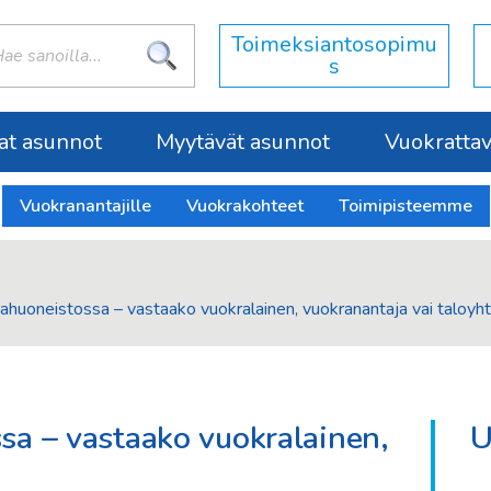
:
Toimeksiantosopimu
s
at asunnot
Myytävät asunnot
Vuokrattava
Vuokranantajille
Vuokrakohteet
Toimipisteemme
ahuoneistossa – vastaako vuokralainen, vuokranantaja vai taloyht
sa – vastaako vuokralainen,
U