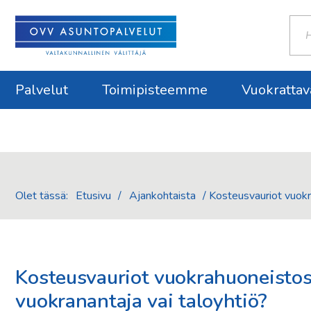
Haku
Palvelut
Toimipisteemme
Vuokrattav
Olet tässä:
Etusivu
/
Ajankohtaista
/
Kosteusvauriot vuokr
Kosteusvauriot vuokrahuoneistos
vuokranantaja vai taloyhtiö?