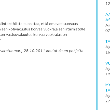
12
AA
A
Kiinteistöliitto suosittaa, että omavastuuosuus
Aj
sen kotivakuutus korvaa vuokralaisen irtaimistolle
07
isen vastuuvakuutus korvaa vuokralaisen
.
T
Aj
, varatuomari) 28.10.2011 koulutuksen pohjalta
16
V
Aj
18
MY
T
Aj
27