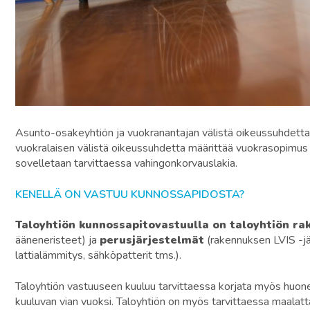
Asunto-osakeyhtiön ja vuokranantajan välistä oikeussuhdetta
vuokralaisen välistä oikeussuhdetta määrittää vuokrasopimus j
sovelletaan tarvittaessa vahingonkorvauslakia.
KENELLÄ ON VASTUU KUNNOSSAPIDOSTA?
Taloyhtiön kunnossapitovastuulla on taloyhtiön rak
ääneneristeet) ja
perusjärjestelmät
(rakennuksen LVIS -jä
lattialämmitys, sähköpatterit tms.).
Taloyhtiön vastuuseen kuuluu tarvittaessa korjata myös huoneis
kuuluvan vian vuoksi. Taloyhtiön on myös tarvittaessa maalatt