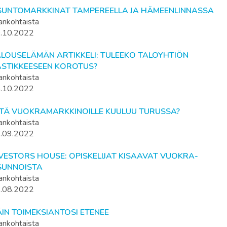
SUNTOMARKKINAT TAMPEREELLA JA HÄMEENLINNASSA
ankohtaista
.10.2022
ALOUSELÄMÄN ARTIKKELI: TULEEKO TALOYHTIÖN
ASTIKKEESEEN KOROTUS?
ankohtaista
.10.2022
ITÄ VUOKRAMARKKINOILLE KUULUU TURUSSA?
ankohtaista
.09.2022
VESTORS HOUSE: OPISKELIJAT KISAAVAT VUOKRA-
SUNNOISTA
ankohtaista
.08.2022
IN TOIMEKSIANTOSI ETENEE
ankohtaista