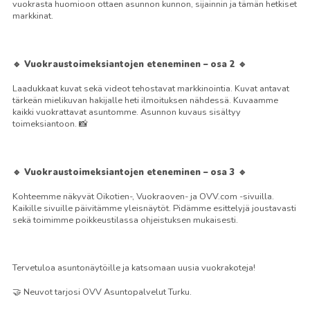
vuokrasta huomioon ottaen asunnon kunnon, sijainnin ja tämän hetkiset
markkinat.
🔹 Vuokraustoimeksiantojen eteneminen – osa 2 🔹
Laadukkaat kuvat sekä videot tehostavat markkinointia. Kuvat antavat
tärkeän mielikuvan hakijalle heti ilmoituksen nähdessä. Kuvaamme
kaikki vuokrattavat asuntomme. Asunnon kuvaus sisältyy
toimeksiantoon. 📸
🔹 Vuokraustoimeksiantojen eteneminen – osa 3 🔹
Kohteemme näkyvät Oikotien-, Vuokraoven- ja OVV.com -sivuilla.
Kaikille sivuille päivitämme yleisnäytöt. Pidämme esittelyjä joustavasti
sekä toimimme poikkeustilassa ohjeistuksen mukaisesti.
Tervetuloa asuntonäytöille ja katsomaan uusia vuokrakoteja!
🤝 Neuvot tarjosi OVV Asuntopalvelut Turku.