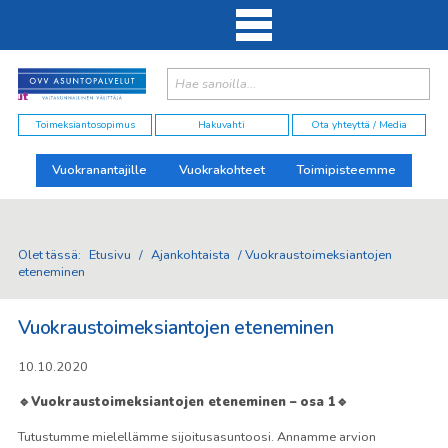
Haku:
elut
Toimeksiantosopimus
Hakuvahti
Ota yhteyttä / Media
Vuokranantajille
Vuokrakohteet
Toimipisteemme
Olet tässä:
Etusivu
/
Ajankohtaista
/
Vuokraustoimeksiantojen
eteneminen
Vuokraustoimeksiantojen eteneminen
10.10.2020
🔹Vuokraustoimeksiantojen eteneminen – osa 1🔹
Tutustumme mielellämme sijoitusasuntoosi. Annamme arvion