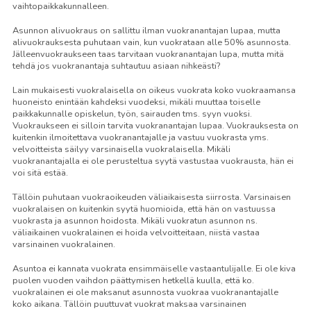
vaihtopaikkakunnalleen.
Asunnon alivuokraus on sallittu ilman vuokranantajan lupaa, mutta
alivuokrauksesta puhutaan vain, kun vuokrataan alle 50% asunnosta.
Jälleenvuokraukseen taas tarvitaan vuokranantajan lupa, mutta mitä
tehdä jos vuokranantaja suhtautuu asiaan nihkeästi?
Lain mukaisesti vuokralaisella on oikeus vuokrata koko vuokraamansa
huoneisto enintään kahdeksi vuodeksi, mikäli muuttaa toiselle
paikkakunnalle opiskelun, työn, sairauden tms. syyn vuoksi.
Vuokraukseen ei silloin tarvita vuokranantajan lupaa. Vuokrauksesta on
kuitenkin ilmoitettava vuokranantajalle ja vastuu vuokrasta yms.
velvoitteista säilyy varsinaisella vuokralaisella. Mikäli
vuokranantajalla ei ole perusteltua syytä vastustaa vuokrausta, hän ei
voi sitä estää.
Tällöin puhutaan vuokraoikeuden väliaikaisesta siirrosta. Varsinaisen
vuokralaisen on kuitenkin syytä huomioida, että hän on vastuussa
vuokrasta ja asunnon hoidosta. Mikäli vuokratun asunnon ns.
väliaikainen vuokralainen ei hoida velvoitteitaan, niistä vastaa
varsinainen vuokralainen.
Asuntoa ei kannata vuokrata ensimmäiselle vastaantulijalle. Ei ole kiva
puolen vuoden vaihdon päättymisen hetkellä kuulla, että ko.
vuokralainen ei ole maksanut asunnosta vuokraa vuokranantajalle
koko aikana. Tällöin puuttuvat vuokrat maksaa varsinainen