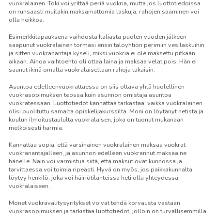
vuokralainen. Toki voi yrittää periä vuokria, mutta jos luottotiedoissa
on runsaasti muitakin maksamattomia laskuja, rahojen saaminen voi
olla heikkoa.
Esimerkkitapauksena vaihdosta Italiasta puolen vuoden jälkeen
saapunut vuokralainen törmäsi ensin taloyhtiön perimiin vesilaskuihin
ja sitten vuokranantaja kyseli, miksi vuokria ei ole maksettu pitkään
aikaan. Ainoa vaihtoehto oli ottaa laina ja maksaa velat pois. Hän ei
saanut ikinä omalta vuokralaiseltaan rahoja takaisin.
Asuntoa edelleenvuokrattaessa on siis oltava yhtä huolellinen
vuokrasopimuksen teossa kuin asunnon omistaja asuntoa
vuokratessaan. Luottotiedot kannattaa tarkastaa, vaikka vuokralainen
olisi puolituttu samalta opiskelijakurssilta. Moni on löytänyt netistä ja
koulun ilmoitustaululta vuokralaisen, joka on tuonut mukanaan
melkoisesti harmia.
Kannattaa sopia, että varsinainen vuokralainen maksaa vuokrat
vuokranantajalleen, ja asunnon edelleen vuokrannut maksaa ne
hänelle. Näin voi varmistua siitä, että maksut ovat kunnossa ja
tarvittaessa voi toimia ripeästi. Hyvä on myös, jos paikkakunnalta
löytyy henkilö, joka voi häiriötilanteissa heti olla yhteydessä
vuokralaiseen.
Monet vuokravälitysyritykset voivat tehdä korvausta vastaan
vuokrasopimuksen ja tarkistaa luottotiedot, jolloin on turvallisemmilla