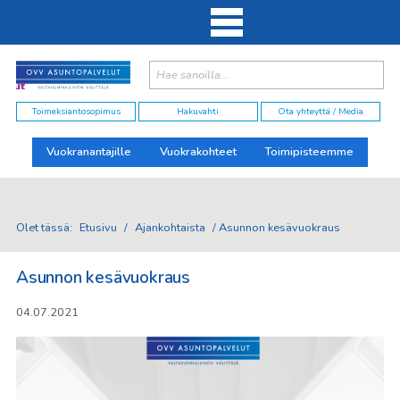
Haku:
elut
Toimeksiantosopimus
Hakuvahti
Ota yhteyttä / Media
Vuokranantajille
Vuokrakohteet
Toimipisteemme
Olet tässä:
Etusivu
/
Ajankohtaista
/
Asunnon kesävuokraus
Asunnon kesävuokraus
04.07.2021