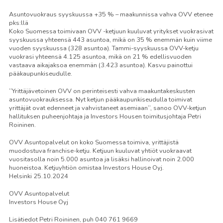
Asuntovuokraus syyskuussa +35 % – maakunnissa vahva OVV etenee
pks:llä
Koko Suomessa toimivaan OVV -ketjuun kuuluvat yritykset vuokrasivat
syyskuussa yhteensä 443 asuntoa, mikä on 35 % enemmän kuin viime
vuoden syyskuussa (328 asuntoa). Tammi-syyskuussa OVV-ketju
vuokrasi yhteensä 4.125 asuntoa, mikä on 21 % edellisvuoden
vastaava aikajaksoa enemmän (3.423 asuntoa). Kasvu painottui
pääkaupunkiseudulle.
’’Yrittäjävetoinen OVV on perinteisesti vahva maakuntakeskusten
asuntovuokrauksessa. Nyt ketjun pääkaupunkiseudulla toimivat
yrittäjät ovat edenneet ja vahvistaneet asemiaan’’, sanoo OVV-ketjun
hallituksen puheenjohtaja ja Investors Housen toimitusjohtaja Petri
Roininen.
OVV Asuntopalvelut on koko Suomessa toimiva, yrittäjistä
muodostuva franchise-ketju. Ketjuun kuuluvat yhtiöt vuokraavat
vuositasolla noin 5.000 asuntoa ja lisäksi hallinoivat noin 2.000
huoneistoa. Ketjuyhtiön omistaa Investors House Oyj.
Helsinki 25.10.2024
OVV Asuntopalvelut
Investors House Oyj
Lisätiedot Petri Roininen, puh 040 761 9669