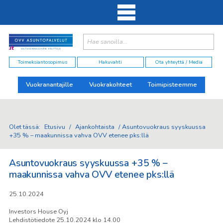
Haku:
elut
Toimeksiantosopimus
Hakuvahti
Ota yhteyttä / Media
Vuokranantajille
Vuokrakohteet
Toimipisteemme
Olet tässä:
Etusivu
/
Ajankohtaista
/
Asuntovuokraus syyskuussa
+35 % – maakunnissa vahva OVV etenee pks:llä
Asuntovuokraus syyskuussa +35 % –
maakunnissa vahva OVV etenee pks:llä
25.10.2024
Investors House Oyj
Lehdistötiedote 25.10.2024 klo 14.00