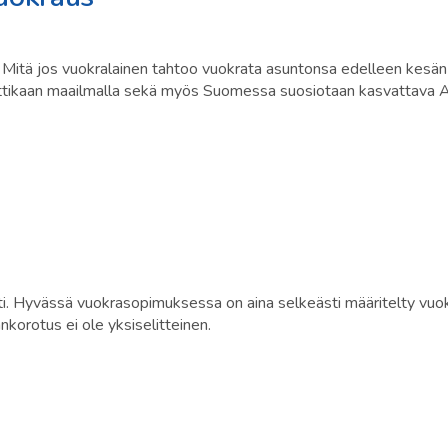
? Mitä jos vuokralainen tahtoo vuokrata asuntonsa edelleen kesän 
oittikaan maailmalla sekä myös Suomessa suosiotaan kasvattava 
 Hyvässä vuokrasopimuksessa on aina selkeästi määritelty vuokran
nkorotus ei ole yksiselitteinen.