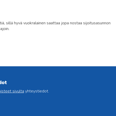
ä, sillä hyvä vuokralainen saattaa jopa nostaa sijoitusasunnon
ajoin.
dot
isteet sivulta
yhteystiedot.