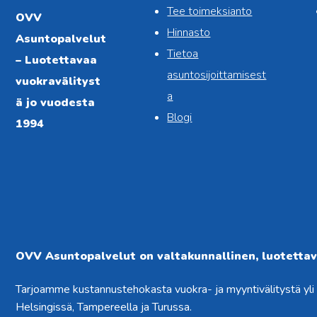
Tee toimeksianto
OVV
Hinnasto
Asuntopalvelut
Tietoa
– Luotettavaa
asuntosijoittamisest
vuokravälityst
a
ä jo vuodesta
Blogi
1994
OVV Asuntopalvelut on valtakunnallinen, luotettava
Tarjoamme kustannustehokasta vuokra- ja myyntivälitystä yl
Helsingissä, Tampereella ja Turussa.