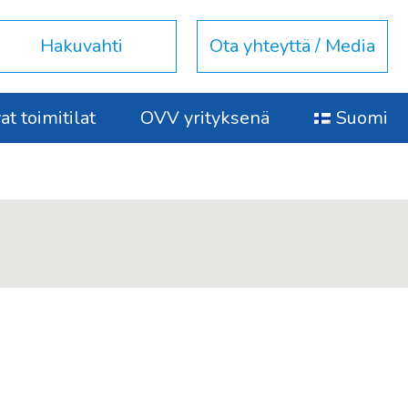
Hakuvahti
Ota yhteyttä / Media
t toimitilat
OVV yrityksenä
Suomi