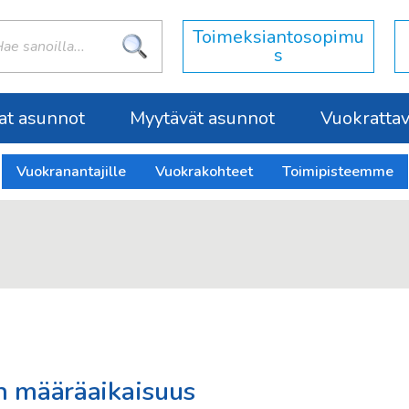
:
Toimeksiantosopimu
s
at asunnot
Myytävät asunnot
Vuokrattava
Vuokranantajille
Vuokrakohteet
Toimipisteemme
n määräaikaisuus