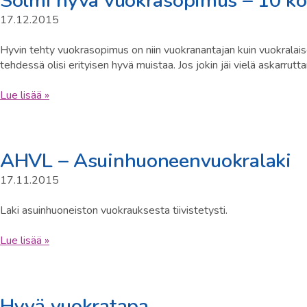
Solmi hyvä vuokrasopimus – 10 koh
17.12.2015
Hyvin tehty vuokrasopimus on niin vuokranantajan kuin vuokralaise
tehdessä olisi erityisen hyvä muistaa. Jos jokin jäi vielä askar
Lue lisää »
AHVL – Asuinhuoneenvuokralaki
17.11.2015
Laki asuinhuoneiston vuokrauksesta tiivistetysti.
Lue lisää »
Hyvä vuokratapa