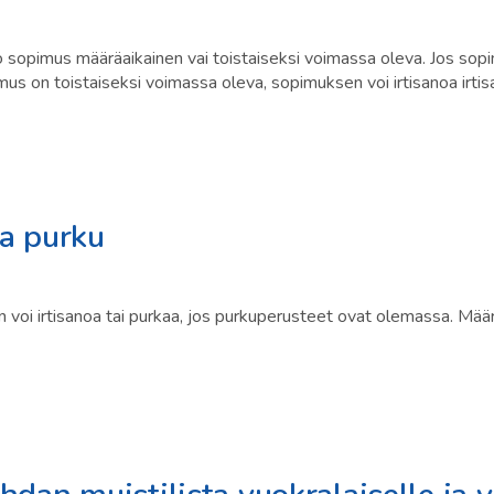
o sopimus määräaikainen vai toistaiseksi voimassa oleva. Jos sopi
mus on toistaiseksi voimassa oleva, sopimuksen voi irtisanoa irti
a purku
voi irtisanoa tai purkaa, jos purkuperusteet ovat olemassa. Määr