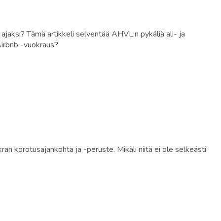
ajaksi? Tämä artikkeli selventää AHVL:n pykäliä ali- ja
Airbnb -vuokraus?
 korotusajankohta ja -peruste. Mikäli niitä ei ole selkeästi