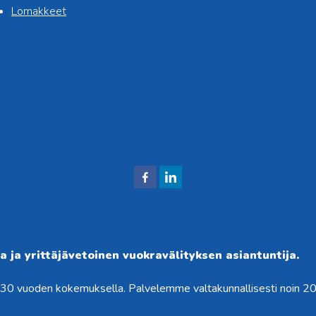
Lomakkeet
J
J
aa
aa
Fac
Link
ebo
edIni
 ja yrittäjävetoinen vuokravälityksen asiantuntija.
okis
ssä
i 30 vuoden kokemuksella. Palvelemme valtakunnallisesti noin 2
sa