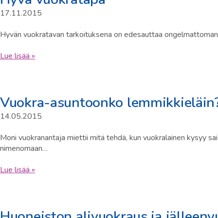
17.11.2015
Hyvän vuokratavan tarkoituksena on edesauttaa ongelmattoman 
Lue lisää »
Vuokra-asuntoonko lemmikkieläin
14.05.2015
Moni vuokranantaja miettii mitä tehdä, kun vuokralainen kysyy sai
nimenomaan…
Lue lisää »
Huoneiston alivuokraus ja jälleen