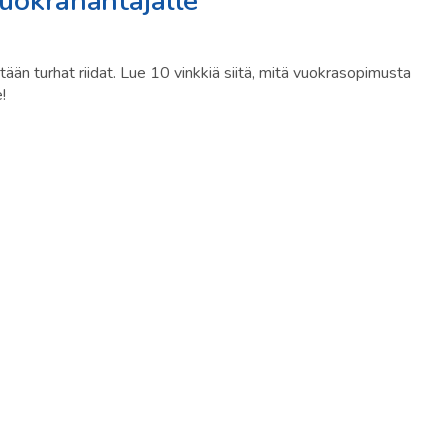
vuokranantajalle
ään turhat riidat. Lue 10 vinkkiä siitä, mitä vuokrasopimusta
!