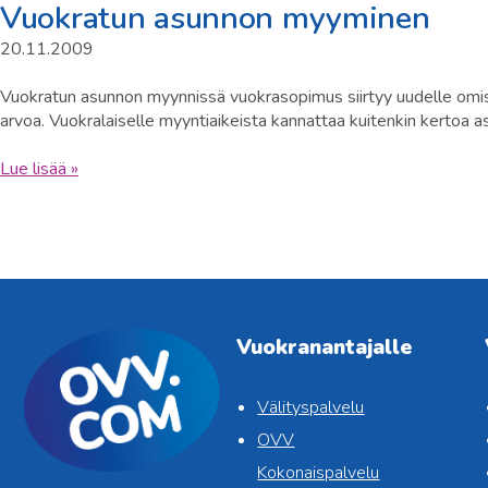
Vuokratun asunnon myyminen
20.11.2009
Vuokratun asunnon myynnissä vuokrasopimus siirtyy uudelle omista
arvoa. Vuokralaiselle myyntiaikeista kannattaa kuitenkin kertoa as
Lue lisää »
Vuokranantajalle
Välityspalvelu
OVV
Kokonaispalvelu