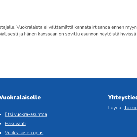
jalle. Vuokralaista ei välttämättä kannata irtisanoa ennen myynti
iallisesti ja hänen kanssaan on sovittu asunnon näytöistä hyvissä 
Vuokralaiselle
Yhteystie
Löydät
Toimip
Etsi vuokra-asuntoa
Hakuvahti
Vuokralaisen opas