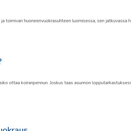
ja toimivan huoneenvuokrasuhteen luomisessa, sen jatkuvassa h
?
siko ottaa koiranpennun. Joskus taas asunnon lopputarkastuksessa 
vuokraus