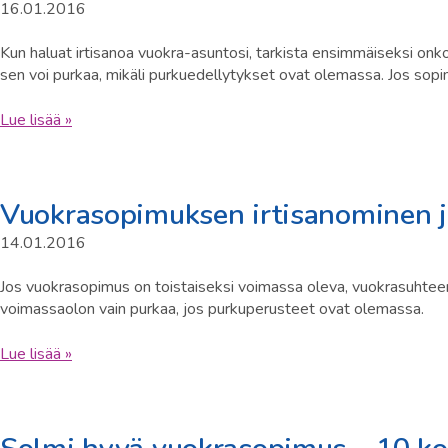
16.01.2016
Kun haluat irtisanoa vuokra-asuntosi, tarkista ensimmäiseksi onk
sen voi purkaa, mikäli purkuedellytykset ovat olemassa. Jos sopi
Lue lisää »
Vuokrasopimuksen irtisanominen j
14.01.2016
Jos vuokrasopimus on toistaiseksi voimassa oleva, vuokrasuhteen 
voimassaolon vain purkaa, jos purkuperusteet ovat olemassa.
Lue lisää »