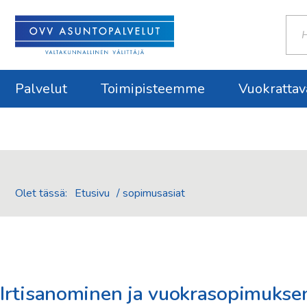
Haku
Palvelut
Toimipisteemme
Vuokrattav
Olet tässä:
Etusivu
/
sopimusasiat
Irtisanominen ja vuokrasopimukse