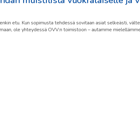
dan muistilista vuokralaiselle ja 
nkin etu. Kun sopimusta tehdessä sovitaan asiat selkeästi, vältet
ruttamaan, ole yhteydessä OVV:n toimistoon – autamme mielellämme