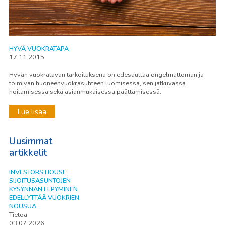
HYVÄ VUOKRATAPA
17.11.2015
Hyvän vuokratavan tarkoituksena on edesauttaa ongelmattoman ja
toimivan huoneenvuokrasuhteen luomisessa, sen jatkuvassa
hoitamisessa sekä asianmukaisessa päättämisessä.
Lue lisää
Uusimmat
artikkelit
INVESTORS HOUSE:
SIJOITUSASUNTOJEN
KYSYNNÄN ELPYMINEN
EDELLYTTÄÄ VUOKRIEN
NOUSUA
Tietoa
03.07.2026