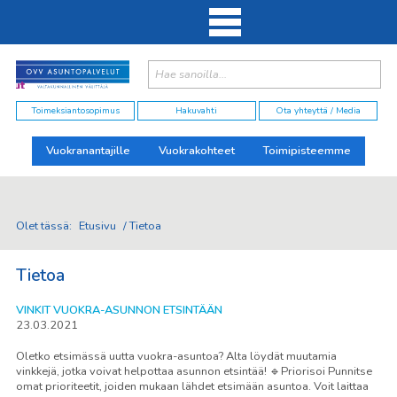
Haku:
elut
Toimeksiantosopimus
Hakuvahti
Ota yhteyttä / Media
Vuokranantajille
Vuokrakohteet
Toimipisteemme
Olet tässä:
Etusivu
/
Tietoa
Tietoa
VINKIT VUOKRA-ASUNNON ETSINTÄÄN
23.03.2021
Oletko etsimässä uutta vuokra-asuntoa? Alta löydät muutamia
vinkkejä, jotka voivat helpottaa asunnon etsintää! 🔹Priorisoi Punnitse
omat prioriteetit, joiden mukaan lähdet etsimään asuntoa. Voit laittaa