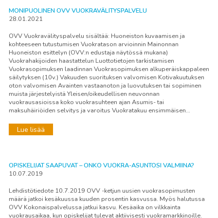
MONIPUOLINEN OVV VUOKRAVÄLITYSPALVELU
28.01.2021
OVV Vuokravälityspalvelu sisältää: Huoneiston kuvaamisen ja
kohteeseen tutustumisen Vuokratason arvioinnin Mainonnan
Huoneiston esittelyn (OVV:n edustaja näytössä mukana)
Vuokrahakijoiden haastattelun Luottotietojen tarkistamisen
Vuokrasopimuksen laadinnan Vuokrasopimuksen alkuperäiskappaleen
säilytyksen (10v.) Vakuuden suorituksen valvomisen Kotivakuutuksen
oton valvomisen Avainten vastaanoton ja luovutuksen tai sopiminen
muista järjestelyistä Yleisen/oikeudellisen neuvonnan
vuokrausasioissa koko vuokrasuhteen ajan Asumis- tai
maksuhäiriöiden selvitys ja varoitus Vuokratakuu ensimmäisen…
Lue lisää
OPISKELIJAT SAAPUVAT – ONKO VUOKRA-ASUNTOSI VALMIINA?
10.07.2019
Lehdistötiedote 10.7.2019 OVV -ketjun uusien vuokrasopimusten
määrä jatkoi kesäkuussa kuuden prosentin kasvussa. Myös halutussa
OVV Kokonaispalvelussa jatkui kasvu. Kesäaika on vilkkainta
vuokrausaikaa, kun opiskelijat tulevat aktiivisesti vuokramarkkinoille.