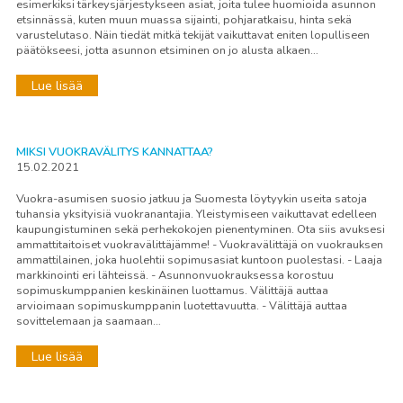
esimerkiksi tärkeysjärjestykseen asiat, joita tulee huomioida asunnon
etsinnässä, kuten muun muassa sijainti, pohjaratkaisu, hinta sekä
varustelutaso. Näin tiedät mitkä tekijät vaikuttavat eniten lopulliseen
päätökseesi, jotta asunnon etsiminen on jo alusta alkaen…
Lue lisää
MIKSI VUOKRAVÄLITYS KANNATTAA?
15.02.2021
Vuokra-asumisen suosio jatkuu ja Suomesta löytyykin useita satoja
tuhansia yksityisiä vuokranantajia. Yleistymiseen vaikuttavat edelleen
kaupungistuminen sekä perhekokojen pienentyminen. Ota siis avuksesi
ammattitaitoiset vuokravälittäjämme! - Vuokravälittäjä on vuokrauksen
ammattilainen, joka huolehtii sopimusasiat kuntoon puolestasi. - Laaja
markkinointi eri lähteissä. - Asunnonvuokrauksessa korostuu
sopimuskumppanien keskinäinen luottamus. Välittäjä auttaa
arvioimaan sopimuskumppanin luotettavuutta. - Välittäjä auttaa
sovittelemaan ja saamaan…
Lue lisää